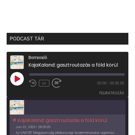
PODCAST TÁR
Borravaló
KajaKaland: gasztroutazás a föld körül
PLAY
1X
00:00
/
00:35:05
EPISODE
FELIRATKOZÁS
KajaKaland: gasztroutazás a föld körül 
Jun 22, 2026 • 00:35:05
Az UNICEF Magyarország jótékonysági kezdeményezése izgalmas, egész éves világkörüli ízutazásra hív, igazi családi program és gasztroedukáció, illetve segítség a rászorulóknak is egyben.