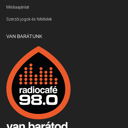
Médiaajánlat
Villány, kékfrankos, Jackfall
Szerzői jogok és feltételek
Apr 17, 2026 • 00:35:38
Szép nemzetközi versenyeredmények, izgalmas, könnyed, de tartalmas kékfrankosok és portugieserek: ezt a vonalat viszi ma a Jackfall. A lehetőségek mellett vannak azonban kihívások, bőven.
VAN BARÁTUNK
Boston, teadélután, bab és homár
Apr 9, 2026 • 00:37:17
Milyen és mennyi teát öntöttek a bostoni kikötő vizébe, több, mint 250 évvel ezelőtt? És hogy lett a homárból drága étel, amikor régen még a szegények eledele volt és annyi volt belőle, hogy a földekre is hordták tápnak?
Fermentáljunk, a testünk meghálálja!
Apr 3, 2026 • 00:36:07
Egyszerűen fogalmaza: vannak a bélrendszerünkben rossz baktériumok, meg vannak jók. A fermentált élelmiszerekkel a jókat hozzuk előnybe, ráadásul finomat is eszünk – mondja B. Király Györgyi.