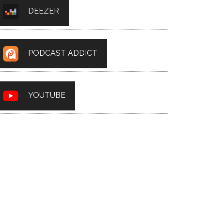
DEEZER
PODCAST ADDICT
YOUTUBE