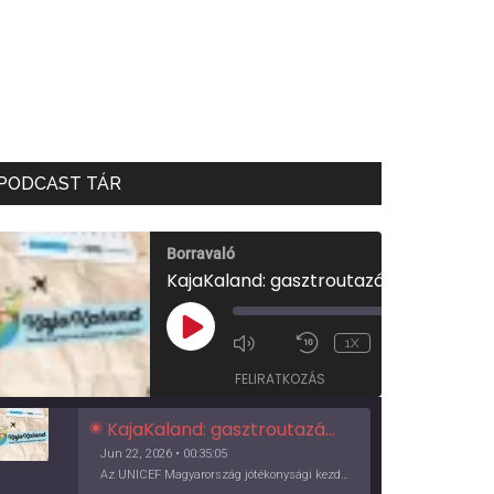
PODCAST TÁR
Borravaló
KajaKaland: gasztroutazás a föld körül
00:00
/
PLAY
1X
00:35:05
EPISODE
FELIRATKOZÁS
KajaKaland: gasztroutazás a föld körül
Jun 22, 2026 • 00:35:05
Az UNICEF Magyarország jótékonysági kezdeményezése izgalmas, egész éves világkörüli ízutazásra hív, igazi családi program és gasztroedukáció, illetve segítség a rászorulóknak is egyben.