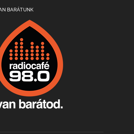
Mi lesz a magyar borágazattal, magyar borral? A kérdés több szempontból is releváns, a gazdasági, környezetei változások sürgős válaszokat igényelnek. Erről beszélgettünk Ercsey Dániellel.
AN BARÁTUNK
A nagy szakácsgeneráció 1. rész - Id. Marchal József és Dobos C. József
Apr 24, 2026 • 00:38:10
Új sorozatunkban a nagy magyarországi szakácsgeneráció tagjairól beszélgetünk: a sorozat első részében a francia születésű, de a magyar konyhára nagy hatást gyakorló Id. Marchal József, és egyik leghíresebb tanítványa, Dobos C. József az alanyaink.
Villány, kékfrankos, Jackfall
Apr 17, 2026 • 00:35:38
Szép nemzetközi versenyeredmények, izgalmas, könnyed, de tartalmas kékfrankosok és portugieserek: ezt a vonalat viszi ma a Jackfall. A lehetőségek mellett vannak azonban kihívások, bőven.
Boston, teadélután, bab és homár
Apr 9, 2026 • 00:37:17
Milyen és mennyi teát öntöttek a bostoni kikötő vizébe, több, mint 250 évvel ezelőtt? És hogy lett a homárból drága étel, amikor régen még a szegények eledele volt és annyi volt belőle, hogy a földekre is hordták tápnak?
Fermentáljunk, a testünk meghálálja!
Apr 3, 2026 • 00:36:07
Egyszerűen fogalmaza: vannak a bélrendszerünkben rossz baktériumok, meg vannak jók. A fermentált élelmiszerekkel a jókat hozzuk előnybe, ráadásul finomat is eszünk – mondja B. Király Györgyi.