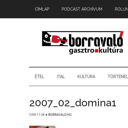
CÍMLAP
PODCAST ARCHÍVUM
RÓLU
ÉTEL
ITAL
KULTÚRA
TÖRTÉNE
2007_02_domina1
2009-11-08
●
BORRAVALO.HU