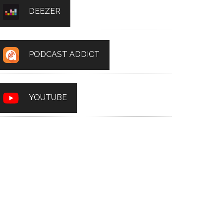
DEEZER
PODCAST ADDICT
YOUTUBE