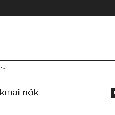
NK
LEM
 kínai nők