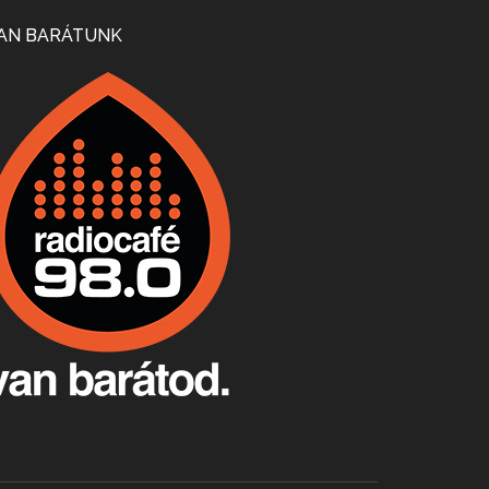
Mi lesz a magyar borágazattal, magyar borral? A kérdés több szempontból is releváns, a gazdasági, környezetei változások sürgős válaszokat igényelnek. Erről beszélgettünk Ercsey Dániellel.
AN BARÁTUNK
A nagy szakácsgeneráció 1. rész - Id. Marchal József és Dobos C. József
Apr 24, 2026 • 00:38:10
Új sorozatunkban a nagy magyarországi szakácsgeneráció tagjairól beszélgetünk: a sorozat első részében a francia születésű, de a magyar konyhára nagy hatást gyakorló Id. Marchal József, és egyik leghíresebb tanítványa, Dobos C. József az alanyaink.
Villány, kékfrankos, Jackfall
Apr 17, 2026 • 00:35:38
Szép nemzetközi versenyeredmények, izgalmas, könnyed, de tartalmas kékfrankosok és portugieserek: ezt a vonalat viszi ma a Jackfall. A lehetőségek mellett vannak azonban kihívások, bőven.
Boston, teadélután, bab és homár
Apr 9, 2026 • 00:37:17
Milyen és mennyi teát öntöttek a bostoni kikötő vizébe, több, mint 250 évvel ezelőtt? És hogy lett a homárból drága étel, amikor régen még a szegények eledele volt és annyi volt belőle, hogy a földekre is hordták tápnak?
Fermentáljunk, a testünk meghálálja!
Apr 3, 2026 • 00:36:07
Egyszerűen fogalmaza: vannak a bélrendszerünkben rossz baktériumok, meg vannak jók. A fermentált élelmiszerekkel a jókat hozzuk előnybe, ráadásul finomat is eszünk – mondja B. Király Györgyi.