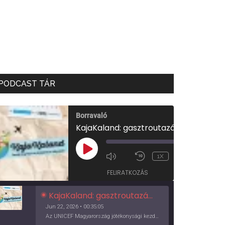
PODCAST TÁR
Borravaló
KajaKaland: gasztroutazás a föld körül
00:00
/
PLAY
1X
00:35:05
EPISODE
FELIRATKOZÁS
KajaKaland: gasztroutazás a föld körül
Jun 22, 2026 • 00:35:05
Az UNICEF Magyarország jótékonysági kezdeményezése izgalmas, egész éves világkörüli ízutazásra hív, igazi családi program és gasztroedukáció, illetve segítség a rászorulóknak is egyben.