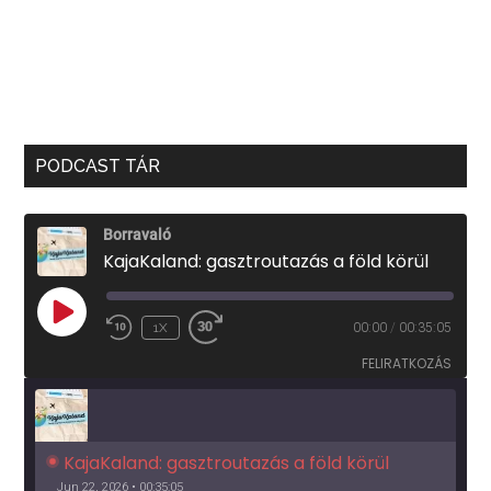
PODCAST TÁR
Borravaló
KajaKaland: gasztroutazás a föld körül
PLAY
1X
00:00
/
00:35:05
EPISODE
FELIRATKOZÁS
KajaKaland: gasztroutazás a föld körül 
Jun 22, 2026 • 00:35:05