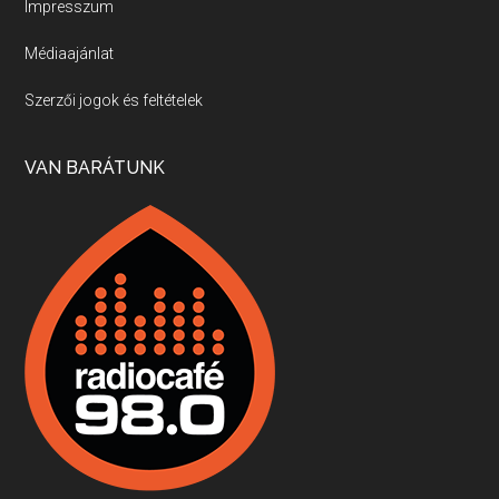
Impresszum
Médiaajánlat
Villány, kékfrankos, Jackfall
Szerzői jogok és feltételek
Apr 17, 2026 • 00:35:38
Szép nemzetközi versenyeredmények, izgalmas, könnyed, de tartalmas kékfrankosok és portugieserek: ezt a vonalat viszi ma a Jackfall. A lehetőségek mellett vannak azonban kihívások, bőven.
VAN BARÁTUNK
Boston, teadélután, bab és homár
Apr 9, 2026 • 00:37:17
Milyen és mennyi teát öntöttek a bostoni kikötő vizébe, több, mint 250 évvel ezelőtt? És hogy lett a homárból drága étel, amikor régen még a szegények eledele volt és annyi volt belőle, hogy a földekre is hordták tápnak?
Fermentáljunk, a testünk meghálálja!
Apr 3, 2026 • 00:36:07
Egyszerűen fogalmaza: vannak a bélrendszerünkben rossz baktériumok, meg vannak jók. A fermentált élelmiszerekkel a jókat hozzuk előnybe, ráadásul finomat is eszünk – mondja B. Király Györgyi.