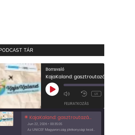
PODCAST TÁR
Borravaló
KajaKaland: gasztroutazás a föld körül
00:00
/
PLAY
1X
00:35:05
EPISODE
FELIRATKOZÁS
KajaKaland: gasztroutazás a föld körül
Jun 22, 2026 • 00:35:05
Az UNICEF Magyarország jótékonysági kezdeményezése izgalmas, egész éves világkörüli ízutazásra hív, igazi családi program és gasztroedukáció, illetve segítség a rászorulóknak is egyben.