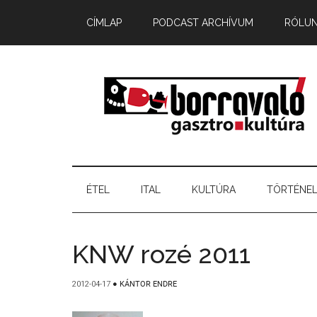
CÍMLAP
PODCAST ARCHÍVUM
RÓLU
ÉTEL
ITAL
KULTÚRA
TÖRTÉNE
KNW rozé 2011
2012-04-17
●
KÁNTOR ENDRE