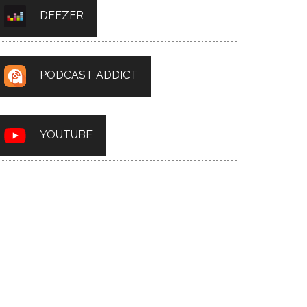
DEEZER
PODCAST ADDICT
YOUTUBE