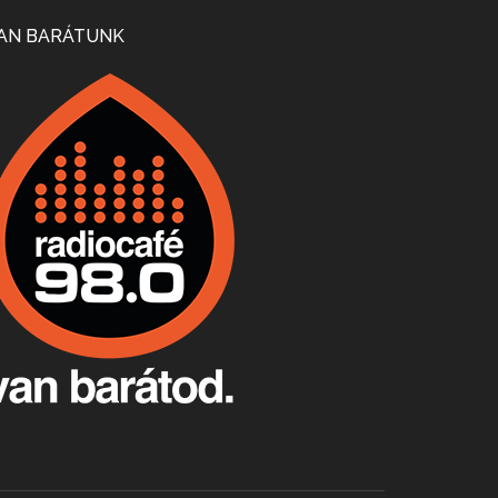
Mi lesz a magyar borágazattal, magyar borral? A kérdés több szempontból is releváns, a gazdasági, környezetei változások sürgős válaszokat igényelnek. Erről beszélgettünk Ercsey Dániellel.
AN BARÁTUNK
A nagy szakácsgeneráció 1. rész - Id. Marchal József és Dobos C. József
Apr 24, 2026 • 00:38:10
Új sorozatunkban a nagy magyarországi szakácsgeneráció tagjairól beszélgetünk: a sorozat első részében a francia születésű, de a magyar konyhára nagy hatást gyakorló Id. Marchal József, és egyik leghíresebb tanítványa, Dobos C. József az alanyaink.
Villány, kékfrankos, Jackfall
Apr 17, 2026 • 00:35:38
Szép nemzetközi versenyeredmények, izgalmas, könnyed, de tartalmas kékfrankosok és portugieserek: ezt a vonalat viszi ma a Jackfall. A lehetőségek mellett vannak azonban kihívások, bőven.
Boston, teadélután, bab és homár
Apr 9, 2026 • 00:37:17
Milyen és mennyi teát öntöttek a bostoni kikötő vizébe, több, mint 250 évvel ezelőtt? És hogy lett a homárból drága étel, amikor régen még a szegények eledele volt és annyi volt belőle, hogy a földekre is hordták tápnak?
Fermentáljunk, a testünk meghálálja!
Apr 3, 2026 • 00:36:07
Egyszerűen fogalmaza: vannak a bélrendszerünkben rossz baktériumok, meg vannak jók. A fermentált élelmiszerekkel a jókat hozzuk előnybe, ráadásul finomat is eszünk – mondja B. Király Györgyi.