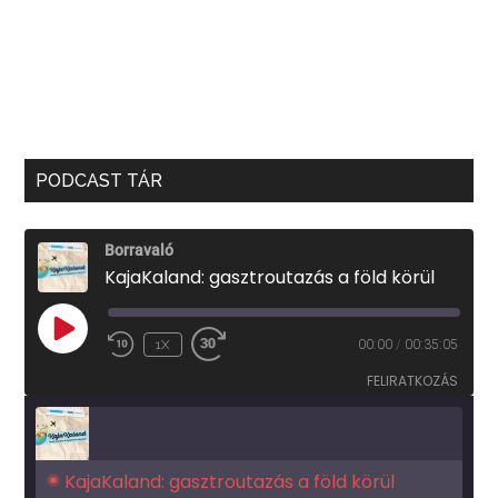
PODCAST TÁR
Borravaló
KajaKaland: gasztroutazás a föld körül
PLAY
1X
00:00
/
00:35:05
EPISODE
FELIRATKOZÁS
KajaKaland: gasztroutazás a föld körül 