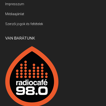
Impresszum
Médiaajánlat
Villány, kékfrankos, Jackfall
Szerzői jogok és feltételek
Apr 17, 2026 • 00:35:38
Szép nemzetközi versenyeredmények, izgalmas, könnyed, de tartalmas kékfrankosok és portugieserek: ezt a vonalat viszi ma a Jackfall. A lehetőségek mellett vannak azonban kihívások, bőven.
VAN BARÁTUNK
Boston, teadélután, bab és homár
Apr 9, 2026 • 00:37:17
Milyen és mennyi teát öntöttek a bostoni kikötő vizébe, több, mint 250 évvel ezelőtt? És hogy lett a homárból drága étel, amikor régen még a szegények eledele volt és annyi volt belőle, hogy a földekre is hordták tápnak?
Fermentáljunk, a testünk meghálálja!
Apr 3, 2026 • 00:36:07
Egyszerűen fogalmaza: vannak a bélrendszerünkben rossz baktériumok, meg vannak jók. A fermentált élelmiszerekkel a jókat hozzuk előnybe, ráadásul finomat is eszünk – mondja B. Király Györgyi.