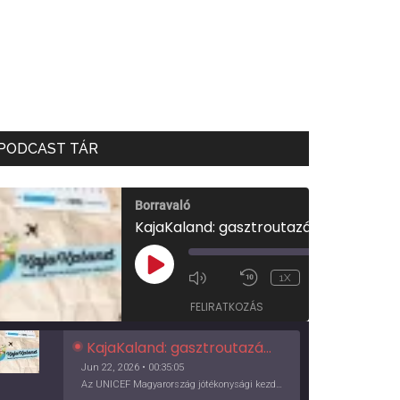
PODCAST TÁR
Borravaló
KajaKaland: gasztroutazás a föld körül
00:00
/
PLAY
1X
00:35:05
EPISODE
FELIRATKOZÁS
KajaKaland: gasztroutazás a föld körül
Jun 22, 2026 • 00:35:05
Az UNICEF Magyarország jótékonysági kezdeményezése izgalmas, egész éves világkörüli ízutazásra hív, igazi családi program és gasztroedukáció, illetve segítség a rászorulóknak is egyben.