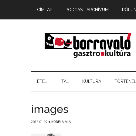
CÍMLAP
PODCAST ARCHÍVUM
RÓLU
ÉTEL
ITAL
KULTÚRA
TÖRTÉNE
images
2016-01-19
●
KODELA MIA