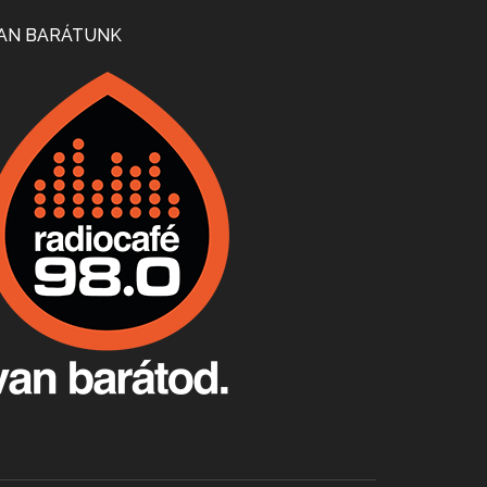
Mi lesz a magyar borágazattal, magyar borral? A kérdés több szempontból is releváns, a gazdasági, környezetei változások sürgős válaszokat igényelnek. Erről beszélgettünk Ercsey Dániellel.
AN BARÁTUNK
A nagy szakácsgeneráció 1. rész - Id. Marchal József és Dobos C. József
Apr 24, 2026 • 00:38:10
Új sorozatunkban a nagy magyarországi szakácsgeneráció tagjairól beszélgetünk: a sorozat első részében a francia születésű, de a magyar konyhára nagy hatást gyakorló Id. Marchal József, és egyik leghíresebb tanítványa, Dobos C. József az alanyaink.
Villány, kékfrankos, Jackfall
Apr 17, 2026 • 00:35:38
Szép nemzetközi versenyeredmények, izgalmas, könnyed, de tartalmas kékfrankosok és portugieserek: ezt a vonalat viszi ma a Jackfall. A lehetőségek mellett vannak azonban kihívások, bőven.
Boston, teadélután, bab és homár
Apr 9, 2026 • 00:37:17
Milyen és mennyi teát öntöttek a bostoni kikötő vizébe, több, mint 250 évvel ezelőtt? És hogy lett a homárból drága étel, amikor régen még a szegények eledele volt és annyi volt belőle, hogy a földekre is hordták tápnak?
Fermentáljunk, a testünk meghálálja!
Apr 3, 2026 • 00:36:07
Egyszerűen fogalmaza: vannak a bélrendszerünkben rossz baktériumok, meg vannak jók. A fermentált élelmiszerekkel a jókat hozzuk előnybe, ráadásul finomat is eszünk – mondja B. Király Györgyi.