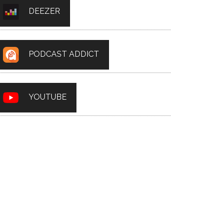
DEEZER
PODCAST ADDICT
YOUTUBE