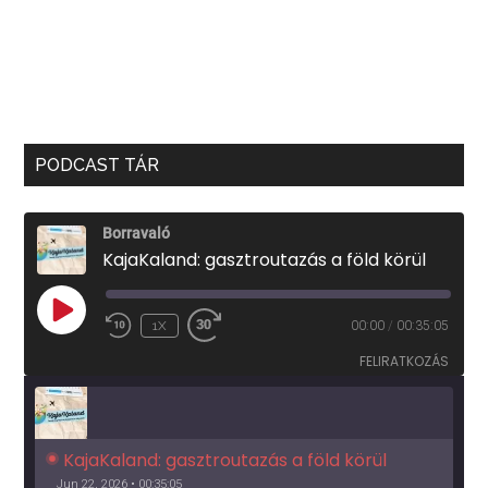
PODCAST TÁR
Borravaló
KajaKaland: gasztroutazás a föld körül
PLAY
1X
00:00
/
00:35:05
EPISODE
FELIRATKOZÁS
KajaKaland: gasztroutazás a föld körül 
Jun 22, 2026 • 00:35:05