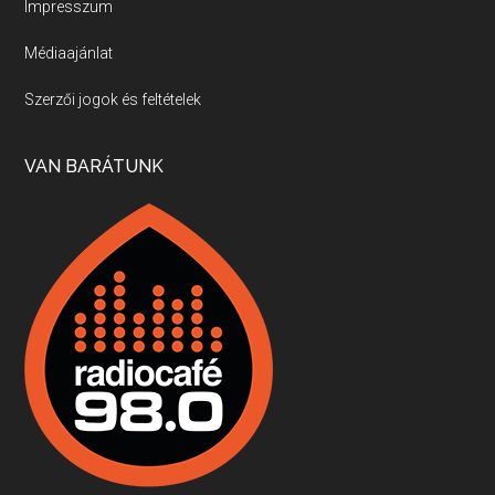
Impresszum
Médiaajánlat
Villány, kékfrankos, Jackfall
Szerzői jogok és feltételek
Apr 17, 2026 • 00:35:38
Szép nemzetközi versenyeredmények, izgalmas, könnyed, de tartalmas kékfrankosok és portugieserek: ezt a vonalat viszi ma a Jackfall. A lehetőségek mellett vannak azonban kihívások, bőven.
VAN BARÁTUNK
Boston, teadélután, bab és homár
Apr 9, 2026 • 00:37:17
Milyen és mennyi teát öntöttek a bostoni kikötő vizébe, több, mint 250 évvel ezelőtt? És hogy lett a homárból drága étel, amikor régen még a szegények eledele volt és annyi volt belőle, hogy a földekre is hordták tápnak?
Fermentáljunk, a testünk meghálálja!
Apr 3, 2026 • 00:36:07
Egyszerűen fogalmaza: vannak a bélrendszerünkben rossz baktériumok, meg vannak jók. A fermentált élelmiszerekkel a jókat hozzuk előnybe, ráadásul finomat is eszünk – mondja B. Király Györgyi.