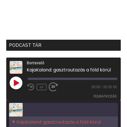
PODCAST TÁR
Borravaló
KajaKaland: gasztroutazás a föld körül
PLAY
1X
00:00
/
00:35:05
EPISODE
FELIRATKOZÁS
KajaKaland: gasztroutazás a föld körül 