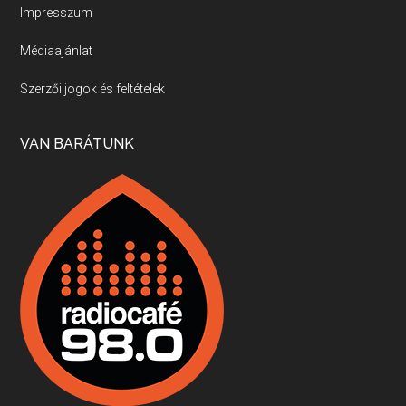
Impresszum
Médiaajánlat
Villány, kékfrankos, Jackfall
Szerzői jogok és feltételek
Apr 17, 2026 • 00:35:38
Szép nemzetközi versenyeredmények, izgalmas, könnyed, de tartalmas kékfrankosok és portugieserek: ezt a vonalat viszi ma a Jackfall. A lehetőségek mellett vannak azonban kihívások, bőven.
VAN BARÁTUNK
Boston, teadélután, bab és homár
Apr 9, 2026 • 00:37:17
Milyen és mennyi teát öntöttek a bostoni kikötő vizébe, több, mint 250 évvel ezelőtt? És hogy lett a homárból drága étel, amikor régen még a szegények eledele volt és annyi volt belőle, hogy a földekre is hordták tápnak?
Fermentáljunk, a testünk meghálálja!
Apr 3, 2026 • 00:36:07
Egyszerűen fogalmaza: vannak a bélrendszerünkben rossz baktériumok, meg vannak jók. A fermentált élelmiszerekkel a jókat hozzuk előnybe, ráadásul finomat is eszünk – mondja B. Király Györgyi.