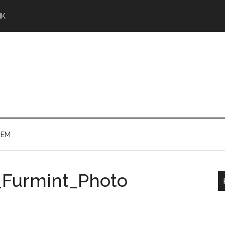
NK
LEM
_Furmint_Photo