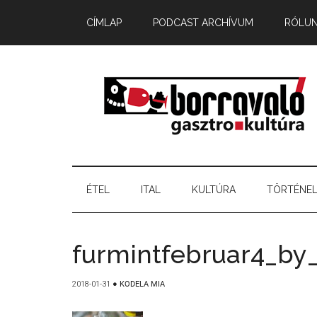
CÍMLAP
PODCAST ARCHÍVUM
RÓLU
ÉTEL
ITAL
KULTÚRA
TÖRTÉNE
furmintfebruar4_by
2018-01-31
●
KODELA MIA