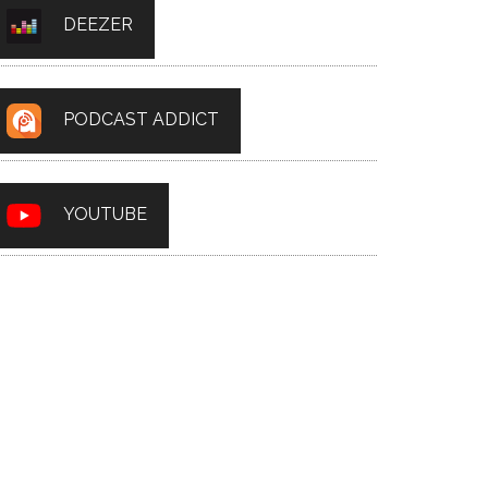
DEEZER
PODCAST ADDICT
YOUTUBE