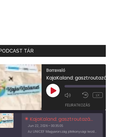
PODCAST TÁR
Borravaló
KajaKaland: gasztroutazás a föld körül
00:00
/
PLAY
1X
00:35:05
EPISODE
FELIRATKOZÁS
KajaKaland: gasztroutazás a föld körül
Jun 22, 2026 • 00:35:05
Az UNICEF Magyarország jótékonysági kezdeményezése izgalmas, egész éves világkörüli ízutazásra hív, igazi családi program és gasztroedukáció, illetve segítség a rászorulóknak is egyben.