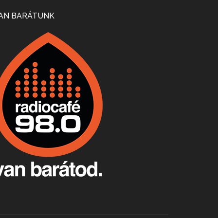
Mi lesz a magyar borágazattal, magyar borral? A kérdés több szempontból is releváns, a gazdasági, környezetei változások sürgős válaszokat igényelnek. Erről beszélgettünk Ercsey Dániellel.
AN BARÁTUNK
A nagy szakácsgeneráció 1. rész - Id. Marchal József és Dobos C. József
Apr 24, 2026 • 00:38:10
Új sorozatunkban a nagy magyarországi szakácsgeneráció tagjairól beszélgetünk: a sorozat első részében a francia születésű, de a magyar konyhára nagy hatást gyakorló Id. Marchal József, és egyik leghíresebb tanítványa, Dobos C. József az alanyaink.
Villány, kékfrankos, Jackfall
Apr 17, 2026 • 00:35:38
Szép nemzetközi versenyeredmények, izgalmas, könnyed, de tartalmas kékfrankosok és portugieserek: ezt a vonalat viszi ma a Jackfall. A lehetőségek mellett vannak azonban kihívások, bőven.
Boston, teadélután, bab és homár
Apr 9, 2026 • 00:37:17
Milyen és mennyi teát öntöttek a bostoni kikötő vizébe, több, mint 250 évvel ezelőtt? És hogy lett a homárból drága étel, amikor régen még a szegények eledele volt és annyi volt belőle, hogy a földekre is hordták tápnak?
Fermentáljunk, a testünk meghálálja!
Apr 3, 2026 • 00:36:07
Egyszerűen fogalmaza: vannak a bélrendszerünkben rossz baktériumok, meg vannak jók. A fermentált élelmiszerekkel a jókat hozzuk előnybe, ráadásul finomat is eszünk – mondja B. Király Györgyi.