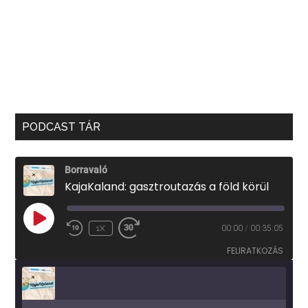
PODCAST TÁR
Borravaló
KajaKaland: gasztroutazás a föld körül
PLAY
1X
00:00
/
00:35:05
EPISODE
FELIRATKOZÁS