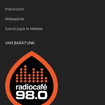
Új sorozatunkban a nagy magyarországi szakácsgeneráció tagjairól beszélgetünk: a sorozat első részében a francia születésű, de a magyar konyhára nagy hatást gyakorló Id. Marchal József, és egyik leghíresebb tanítványa, Dobos C. József az alanyaink.
Impresszum
Médiaajánlat
Villány, kékfrankos, Jackfall
Szerzői jogok és feltételek
Apr 17, 2026 • 00:35:38
Szép nemzetközi versenyeredmények, izgalmas, könnyed, de tartalmas kékfrankosok és portugieserek: ezt a vonalat viszi ma a Jackfall. A lehetőségek mellett vannak azonban kihívások, bőven.
VAN BARÁTUNK
Boston, teadélután, bab és homár
Apr 9, 2026 • 00:37:17
Milyen és mennyi teát öntöttek a bostoni kikötő vizébe, több, mint 250 évvel ezelőtt? És hogy lett a homárból drága étel, amikor régen még a szegények eledele volt és annyi volt belőle, hogy a földekre is hordták tápnak?
Fermentáljunk, a testünk meghálálja!
Apr 3, 2026 • 00:36:07
Egyszerűen fogalmaza: vannak a bélrendszerünkben rossz baktériumok, meg vannak jók. A fermentált élelmiszerekkel a jókat hozzuk előnybe, ráadásul finomat is eszünk – mondja B. Király Györgyi.