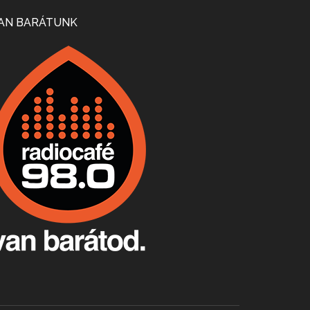
Mi lesz a magyar borágazattal, magyar borral? A kérdés több szempontból is releváns, a gazdasági, környezetei változások sürgős válaszokat igényelnek. Erről beszélgettünk Ercsey Dániellel.
AN BARÁTUNK
A nagy szakácsgeneráció 1. rész - Id. Marchal József és Dobos C. József
Apr 24, 2026 • 00:38:10
Új sorozatunkban a nagy magyarországi szakácsgeneráció tagjairól beszélgetünk: a sorozat első részében a francia születésű, de a magyar konyhára nagy hatást gyakorló Id. Marchal József, és egyik leghíresebb tanítványa, Dobos C. József az alanyaink.
Villány, kékfrankos, Jackfall
Apr 17, 2026 • 00:35:38
Szép nemzetközi versenyeredmények, izgalmas, könnyed, de tartalmas kékfrankosok és portugieserek: ezt a vonalat viszi ma a Jackfall. A lehetőségek mellett vannak azonban kihívások, bőven.
Boston, teadélután, bab és homár
Apr 9, 2026 • 00:37:17
Milyen és mennyi teát öntöttek a bostoni kikötő vizébe, több, mint 250 évvel ezelőtt? És hogy lett a homárból drága étel, amikor régen még a szegények eledele volt és annyi volt belőle, hogy a földekre is hordták tápnak?
Fermentáljunk, a testünk meghálálja!
Apr 3, 2026 • 00:36:07
Egyszerűen fogalmaza: vannak a bélrendszerünkben rossz baktériumok, meg vannak jók. A fermentált élelmiszerekkel a jókat hozzuk előnybe, ráadásul finomat is eszünk – mondja B. Király Györgyi.