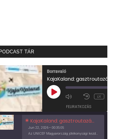
PODCAST TÁR
Borravaló
KajaKaland: gasztroutazás a föld körül
00:00
/
PLAY
1X
00:35:05
EPISODE
FELIRATKOZÁS
KajaKaland: gasztroutazás a föld körül
Jun 22, 2026 • 00:35:05
Az UNICEF Magyarország jótékonysági kezdeményezése izgalmas, egész éves világkörüli ízutazásra hív, igazi családi program és gasztroedukáció, illetve segítség a rászorulóknak is egyben.