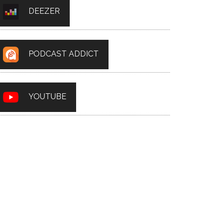
DEEZER
PODCAST ADDICT
YOUTUBE