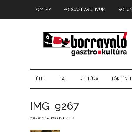
CÍMLAP
PODCAST ARCHÍVUM
RÓLU
ÉTEL
ITAL
KULTÚRA
TÖRTÉNE
IMG_9267
2017-01-27
●
BORRAVALO.HU