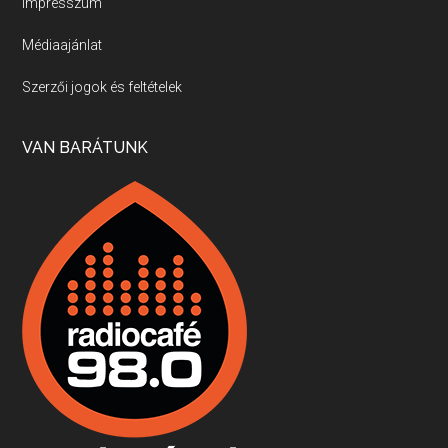
Impresszum
Médiaajánlat
Villány, kékfrankos, Jackfall
Szerzői jogok és feltételek
Apr 17, 2026 • 00:35:38
Szép nemzetközi versenyeredmények, izgalmas, könnyed, de tartalmas kékfrankosok és portugieserek: ezt a vonalat viszi ma a Jackfall. A lehetőségek mellett vannak azonban kihívások, bőven.
VAN BARÁTUNK
Boston, teadélután, bab és homár
Apr 9, 2026 • 00:37:17
Milyen és mennyi teát öntöttek a bostoni kikötő vizébe, több, mint 250 évvel ezelőtt? És hogy lett a homárból drága étel, amikor régen még a szegények eledele volt és annyi volt belőle, hogy a földekre is hordták tápnak?
Fermentáljunk, a testünk meghálálja!
Apr 3, 2026 • 00:36:07
Egyszerűen fogalmaza: vannak a bélrendszerünkben rossz baktériumok, meg vannak jók. A fermentált élelmiszerekkel a jókat hozzuk előnybe, ráadásul finomat is eszünk – mondja B. Király Györgyi.