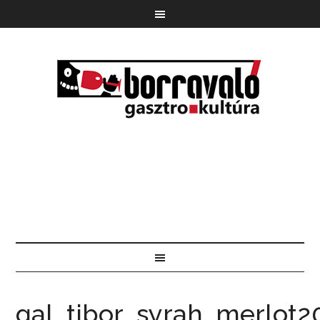
gal_tibor_syrah_merlot2