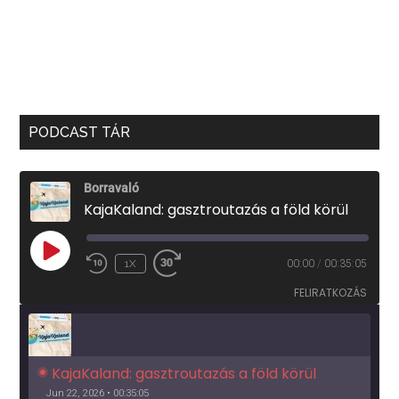
PODCAST TÁR
Borravaló
KajaKaland: gasztroutazás a föld körül
PLAY
1X
00:00
/
00:35:05
EPISODE
FELIRATKOZÁS
KajaKaland: gasztroutazás a föld körül 
Jun 22, 2026 • 00:35:05