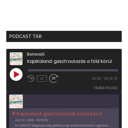
PODCAST TÁR
Borravaló
KajaKaland: gasztroutazás a föld körül
PLAY
1X
00:00
/
00:35:05
EPISODE
FELIRATKOZÁS
KajaKaland: gasztroutazás a föld körül 
Jun 22, 2026 • 00:35:05
Az UNICEF Magyarország jótékonysági kezdeményezése izgalmas, egész éves világkörüli ízutazásra hív, igazi családi program és gasztroedukáció, illetve segítség a rászorulóknak is egyben.