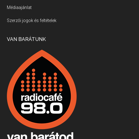
Médiaajánlat
Villány, kékfrankos, Jackfall
Szerzői jogok és feltételek
Apr 17, 2026 • 00:35:38
Szép nemzetközi versenyeredmények, izgalmas, könnyed, de tartalmas kékfrankosok és portugieserek: ezt a vonalat viszi ma a Jackfall. A lehetőségek mellett vannak azonban kihívások, bőven.
VAN BARÁTUNK
Boston, teadélután, bab és homár
Apr 9, 2026 • 00:37:17
Milyen és mennyi teát öntöttek a bostoni kikötő vizébe, több, mint 250 évvel ezelőtt? És hogy lett a homárból drága étel, amikor régen még a szegények eledele volt és annyi volt belőle, hogy a földekre is hordták tápnak?
Fermentáljunk, a testünk meghálálja!
Apr 3, 2026 • 00:36:07
Egyszerűen fogalmaza: vannak a bélrendszerünkben rossz baktériumok, meg vannak jók. A fermentált élelmiszerekkel a jókat hozzuk előnybe, ráadásul finomat is eszünk – mondja B. Király Györgyi.