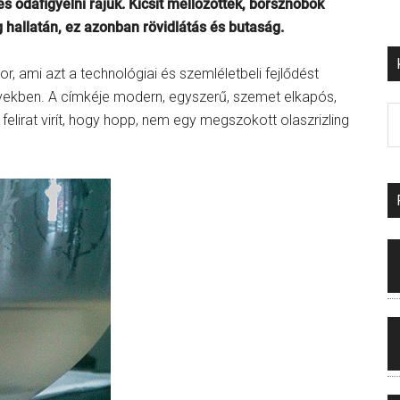
s odafigyelni rájuk. Kicsit mellőzöttek, borsznobok
 hallatán, ez azonban rövidlátás és butaság.
, ami azt a technológiai és szemléletbeli fejlődést
években. A címkéje modern, egyszerű, szemet elkapós,
a felirat virít, hogy hopp, nem egy megszokott olaszrizling