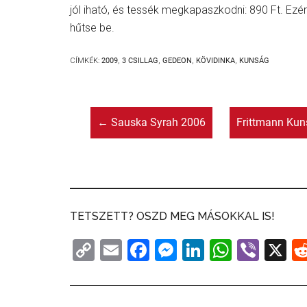
jól iható, és tessék megkapaszkodni: 890 Ft. Ezért
hűtse be.
CÍMKÉK:
2009
,
3 CSILLAG
,
GEDEON
,
KÖVIDINKA
,
KUNSÁG
←
Sauska Syrah 2006
Frittmann Kun
TETSZETT? OSZD MEG MÁSOKKAL IS!
C
E
F
M
Li
W
Vi
X
o
m
a
e
n
h
b
p
ai
c
s
k
at
er