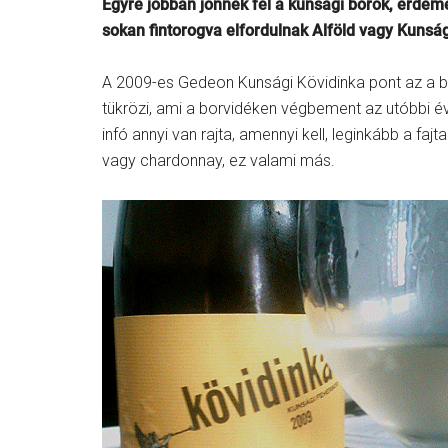
Egyre jobban jönnek fel a kunsági borok, érdeme
sokan fintorogva elfordulnak Alföld vagy Kunság
A 2009-es Gedeon Kunsági Kövidinka pont az a bor
tükrözi, ami a borvidéken végbement az utóbbi 
infó annyi van rajta, amennyi kell, leginkább a fajt
vagy chardonnay, ez valami más.