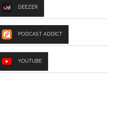
DEEZER
PODCAST ADDICT
YOUTUBE