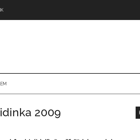
NK
LEM
idinka 2009