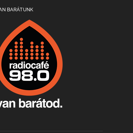
Mi lesz a magyar borágazattal, magyar borral? A kérdés több szempontból is releváns, a gazdasági, környezetei változások sürgős válaszokat igényelnek. Erről beszélgettünk Ercsey Dániellel.
AN BARÁTUNK
A nagy szakácsgeneráció 1. rész - Id. Marchal József és Dobos C. József
Apr 24, 2026 • 00:38:10
Új sorozatunkban a nagy magyarországi szakácsgeneráció tagjairól beszélgetünk: a sorozat első részében a francia születésű, de a magyar konyhára nagy hatást gyakorló Id. Marchal József, és egyik leghíresebb tanítványa, Dobos C. József az alanyaink.
Villány, kékfrankos, Jackfall
Apr 17, 2026 • 00:35:38
Szép nemzetközi versenyeredmények, izgalmas, könnyed, de tartalmas kékfrankosok és portugieserek: ezt a vonalat viszi ma a Jackfall. A lehetőségek mellett vannak azonban kihívások, bőven.
Boston, teadélután, bab és homár
Apr 9, 2026 • 00:37:17
Milyen és mennyi teát öntöttek a bostoni kikötő vizébe, több, mint 250 évvel ezelőtt? És hogy lett a homárból drága étel, amikor régen még a szegények eledele volt és annyi volt belőle, hogy a földekre is hordták tápnak?
Fermentáljunk, a testünk meghálálja!
Apr 3, 2026 • 00:36:07
Egyszerűen fogalmaza: vannak a bélrendszerünkben rossz baktériumok, meg vannak jók. A fermentált élelmiszerekkel a jókat hozzuk előnybe, ráadásul finomat is eszünk – mondja B. Király Györgyi.