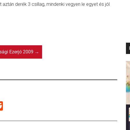
 aztán derék 3 csillag, mindenki vegyen le egyet és jól
sági Ezerjó 2009
→
R
e
d