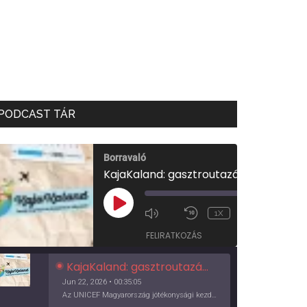
PODCAST TÁR
Borravaló
KajaKaland: gasztroutazás a föld körül
00:00
/
PLAY
1X
00:35:05
EPISODE
FELIRATKOZÁS
KajaKaland: gasztroutazás a föld körül
Jun 22, 2026 • 00:35:05
Az UNICEF Magyarország jótékonysági kezdeményezése izgalmas, egész éves világkörüli ízutazásra hív, igazi családi program és gasztroedukáció, illetve segítség a rászorulóknak is egyben.