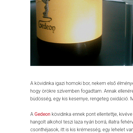
A kövidinka igazi homoki bor, nekem első élmény
hogy örökre szívemben fogadtam. Annak ellenére, h
büdösség, egy kis kesernye, rengeteg oxidáció. Mé
A
Gedeon
kövidinka ennek pont ellentettje, kivéve
hangolt alkohol teszi laza nyári borrá, illatra feh
csonthéjasok, itt is kis krémesség, egy lehelet v