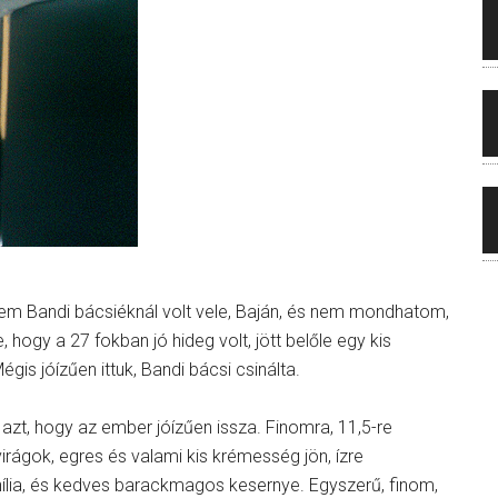
em Bandi bácsiéknál volt vele, Baján, és nem mondhatom,
ogy a 27 fokban jó hideg volt, jött belőle egy kis
gis jóízűen ittuk, Bandi bácsi csinálta.
 azt, hogy az ember jóízűen issza. Finomra, 11,5-re
érvirágok, egres és valami kis krémesség jön, ízre
anília, és kedves barackmagos kesernye. Egyszerű, finom,