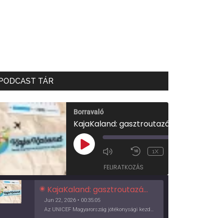
PODCAST TÁR
Borravaló
KajaKaland: gasztroutazás a föld körül
00:00
/
PLAY
1X
00:35:05
EPISODE
FELIRATKOZÁS
KajaKaland: gasztroutazás a föld körül
Jun 22, 2026 • 00:35:05
Az UNICEF Magyarország jótékonysági kezdeményezése izgalmas, egész éves világkörüli ízutazásra hív, igazi családi program és gasztroedukáció, illetve segítség a rászorulóknak is egyben.