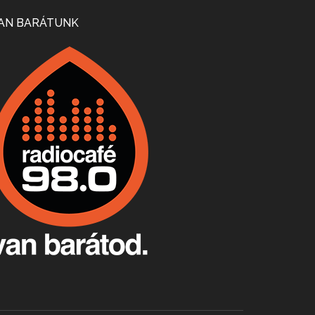
Mi lesz a magyar borágazattal, magyar borral? A kérdés több szempontból is releváns, a gazdasági, környezetei változások sürgős válaszokat igényelnek. Erről beszélgettünk Ercsey Dániellel.
AN BARÁTUNK
A nagy szakácsgeneráció 1. rész - Id. Marchal József és Dobos C. József
Apr 24, 2026 • 00:38:10
Új sorozatunkban a nagy magyarországi szakácsgeneráció tagjairól beszélgetünk: a sorozat első részében a francia születésű, de a magyar konyhára nagy hatást gyakorló Id. Marchal József, és egyik leghíresebb tanítványa, Dobos C. József az alanyaink.
Villány, kékfrankos, Jackfall
Apr 17, 2026 • 00:35:38
Szép nemzetközi versenyeredmények, izgalmas, könnyed, de tartalmas kékfrankosok és portugieserek: ezt a vonalat viszi ma a Jackfall. A lehetőségek mellett vannak azonban kihívások, bőven.
Boston, teadélután, bab és homár
Apr 9, 2026 • 00:37:17
Milyen és mennyi teát öntöttek a bostoni kikötő vizébe, több, mint 250 évvel ezelőtt? És hogy lett a homárból drága étel, amikor régen még a szegények eledele volt és annyi volt belőle, hogy a földekre is hordták tápnak?
Fermentáljunk, a testünk meghálálja!
Apr 3, 2026 • 00:36:07
Egyszerűen fogalmaza: vannak a bélrendszerünkben rossz baktériumok, meg vannak jók. A fermentált élelmiszerekkel a jókat hozzuk előnybe, ráadásul finomat is eszünk – mondja B. Király Györgyi.