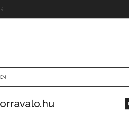
NK
LEM
orravalo.hu