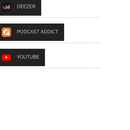
DEEZER
PODCAST ADDICT
YOUTUBE