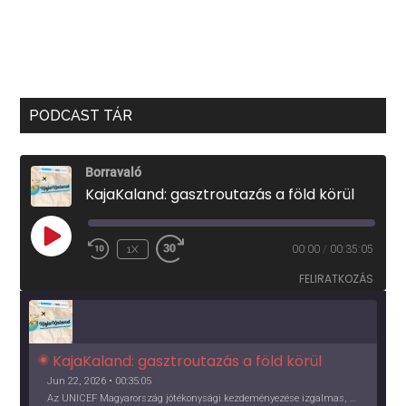
PODCAST TÁR
Borravaló
KajaKaland: gasztroutazás a föld körül
PLAY
1X
00:00
/
00:35:05
EPISODE
FELIRATKOZÁS
KajaKaland: gasztroutazás a föld körül 
Jun 22, 2026 • 00:35:05
Az UNICEF Magyarország jótékonysági kezdeményezése izgalmas, egész éves világkörüli ízutazásra hív, igazi családi program és gasztroedukáció, illetve segítség a rászorulóknak is egyben.