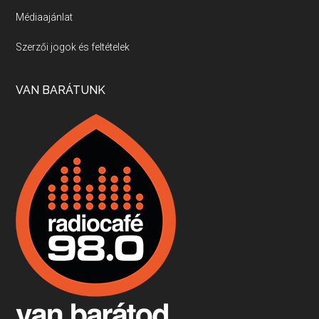
Médiaajánlat
Villány, kékfrankos, Jackfall
Szerzői jogok és feltételek
Apr 17, 2026 • 00:35:38
Szép nemzetközi versenyeredmények, izgalmas, könnyed, de tartalmas kékfrankosok és portugieserek: ezt a vonalat viszi ma a Jackfall. A lehetőségek mellett vannak azonban kihívások, bőven.
VAN BARÁTUNK
Boston, teadélután, bab és homár
Apr 9, 2026 • 00:37:17
Milyen és mennyi teát öntöttek a bostoni kikötő vizébe, több, mint 250 évvel ezelőtt? És hogy lett a homárból drága étel, amikor régen még a szegények eledele volt és annyi volt belőle, hogy a földekre is hordták tápnak?
Fermentáljunk, a testünk meghálálja!
Apr 3, 2026 • 00:36:07
Egyszerűen fogalmaza: vannak a bélrendszerünkben rossz baktériumok, meg vannak jók. A fermentált élelmiszerekkel a jókat hozzuk előnybe, ráadásul finomat is eszünk – mondja B. Király Györgyi.