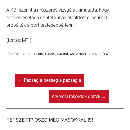
A KBI szerint a műszeres vizsgálat kimutatta, hogy
minden esetben szintetikusan előállított glicerinnel
próbálták a bort testesebbé tenni.
(forrás: MTI)
CÍMKÉK:
EGER
,
GLICERIN
,
HAMIS
,
HAMISÍTÁS
,
VINCZE
,
VINCZE BÉLA
←
Pezseg a pezseg a pezseg a
Árverési rekordok dőltek
→
TETSZETT? OSZD MEG MÁSOKKAL IS!