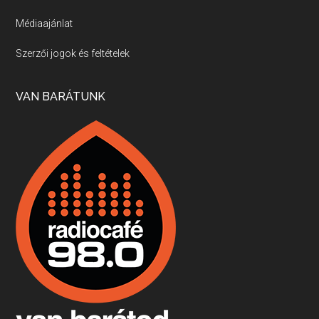
Médiaajánlat
Villány, kékfrankos, Jackfall
Szerzői jogok és feltételek
Apr 17, 2026 • 00:35:38
Szép nemzetközi versenyeredmények, izgalmas, könnyed, de tartalmas kékfrankosok és portugieserek: ezt a vonalat viszi ma a Jackfall. A lehetőségek mellett vannak azonban kihívások, bőven.
VAN BARÁTUNK
Boston, teadélután, bab és homár
Apr 9, 2026 • 00:37:17
Milyen és mennyi teát öntöttek a bostoni kikötő vizébe, több, mint 250 évvel ezelőtt? És hogy lett a homárból drága étel, amikor régen még a szegények eledele volt és annyi volt belőle, hogy a földekre is hordták tápnak?
Fermentáljunk, a testünk meghálálja!
Apr 3, 2026 • 00:36:07
Egyszerűen fogalmaza: vannak a bélrendszerünkben rossz baktériumok, meg vannak jók. A fermentált élelmiszerekkel a jókat hozzuk előnybe, ráadásul finomat is eszünk – mondja B. Király Györgyi.