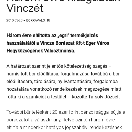
Vinczét
2010-03-23
●
BORRAVALO.HU
Három évre eltiltotta az „egri” termékjelzés
használatától a Vincze Borászat Kft-t Eger Város
Hegyközségének Választmánya.
A határozat szerint jelentős kötelezettség szegés –
hamisított bor előállítása, forgalmazása továbbá a bor
előállítására, tárolására, nyilvántartására, forgalomba
hozatalára vonatkozó rendelkezések megszegése miatt
rótta ki a szankciót a testület – közölte Tarsoly József.
További büntetésként 20 ezer forint pénzbírsággal sújtja a
borászatot a választmány, illetve szintén három évre
eltiltja a mindenkor hatályos jogszabályi rendelkezésnek