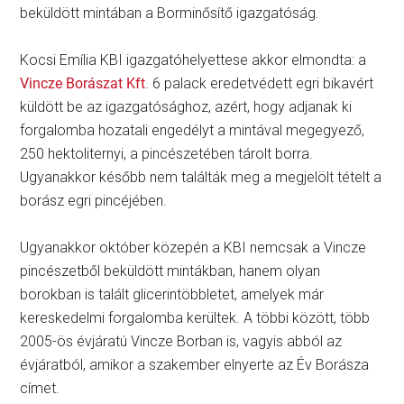
beküldött mintában a Borminősítő igazgatóság.
Kocsi Emília KBI igazgatóhelyettese akkor elmondta: a
Vincze Borászat Kft
. 6 palack eredetvédett egri bikavért
küldött be az igazgatósághoz, azért, hogy adjanak ki
forgalomba hozatali engedélyt a mintával megegyező,
250 hektoliternyi, a pincészetében tárolt borra.
Ugyanakkor később nem találták meg a megjelölt tételt a
borász egri pincéjében.
Ugyanakkor október közepén a KBI nemcsak a Vincze
pincészetből beküldött mintákban, hanem olyan
borokban is talált glicerintöbbletet, amelyek már
kereskedelmi forgalomba kerültek. A többi között, több
2005-ös évjáratú Vincze Borban is, vagyis abból az
évjáratból, amikor a szakember elnyerte az Év Borásza
címet.