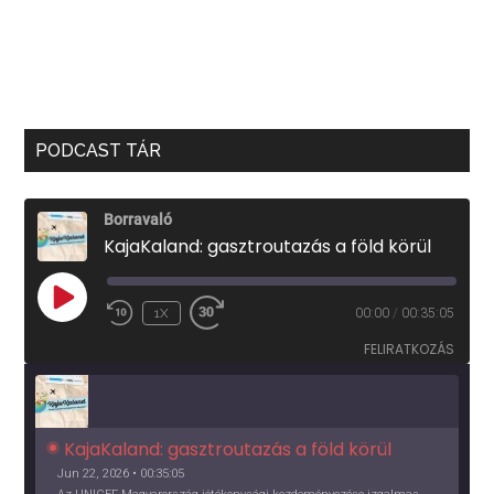
PODCAST TÁR
Borravaló
KajaKaland: gasztroutazás a föld körül
PLAY
1X
00:00
/
00:35:05
EPISODE
FELIRATKOZÁS
KajaKaland: gasztroutazás a föld körül 
Jun 22, 2026 • 00:35:05