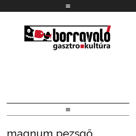
magnum pezsgő