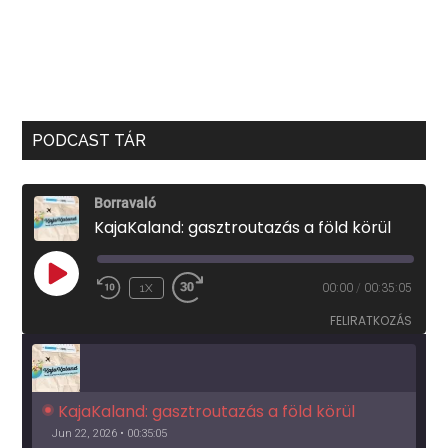
PODCAST TÁR
Borravaló
KajaKaland: gasztroutazás a föld körül
PLAY
1X
00:00
/
00:35:05
EPISODE
FELIRATKOZÁS
KajaKaland: gasztroutazás a föld körül 
Jun 22, 2026 • 00:35:05