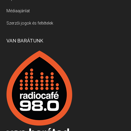
Médiaajánlat
Villány, kékfrankos, Jackfall
Szerzői jogok és feltételek
Apr 17, 2026 • 00:35:38
Szép nemzetközi versenyeredmények, izgalmas, könnyed, de tartalmas kékfrankosok és portugieserek: ezt a vonalat viszi ma a Jackfall. A lehetőségek mellett vannak azonban kihívások, bőven.
VAN BARÁTUNK
Boston, teadélután, bab és homár
Apr 9, 2026 • 00:37:17
Milyen és mennyi teát öntöttek a bostoni kikötő vizébe, több, mint 250 évvel ezelőtt? És hogy lett a homárból drága étel, amikor régen még a szegények eledele volt és annyi volt belőle, hogy a földekre is hordták tápnak?
Fermentáljunk, a testünk meghálálja!
Apr 3, 2026 • 00:36:07
Egyszerűen fogalmaza: vannak a bélrendszerünkben rossz baktériumok, meg vannak jók. A fermentált élelmiszerekkel a jókat hozzuk előnybe, ráadásul finomat is eszünk – mondja B. Király Györgyi.