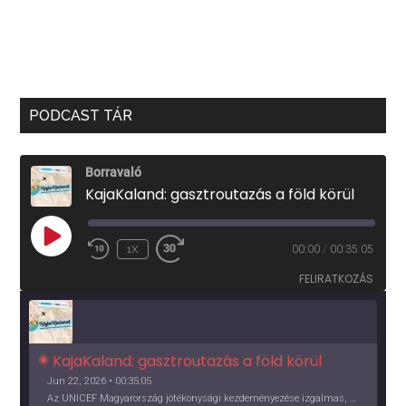
PODCAST TÁR
Borravaló
KajaKaland: gasztroutazás a föld körül
PLAY
1X
00:00
/
00:35:05
EPISODE
FELIRATKOZÁS
KajaKaland: gasztroutazás a föld körül 
Jun 22, 2026 • 00:35:05
Az UNICEF Magyarország jótékonysági kezdeményezése izgalmas, egész éves világkörüli ízutazásra hív, igazi családi program és gasztroedukáció, illetve segítség a rászorulóknak is egyben.