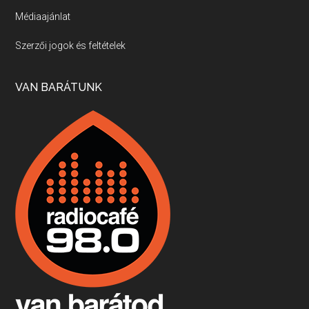
Médiaajánlat
Villány, kékfrankos, Jackfall
Szerzői jogok és feltételek
Apr 17, 2026 • 00:35:38
Szép nemzetközi versenyeredmények, izgalmas, könnyed, de tartalmas kékfrankosok és portugieserek: ezt a vonalat viszi ma a Jackfall. A lehetőségek mellett vannak azonban kihívások, bőven.
VAN BARÁTUNK
Boston, teadélután, bab és homár
Apr 9, 2026 • 00:37:17
Milyen és mennyi teát öntöttek a bostoni kikötő vizébe, több, mint 250 évvel ezelőtt? És hogy lett a homárból drága étel, amikor régen még a szegények eledele volt és annyi volt belőle, hogy a földekre is hordták tápnak?
Fermentáljunk, a testünk meghálálja!
Apr 3, 2026 • 00:36:07
Egyszerűen fogalmaza: vannak a bélrendszerünkben rossz baktériumok, meg vannak jók. A fermentált élelmiszerekkel a jókat hozzuk előnybe, ráadásul finomat is eszünk – mondja B. Király Györgyi.