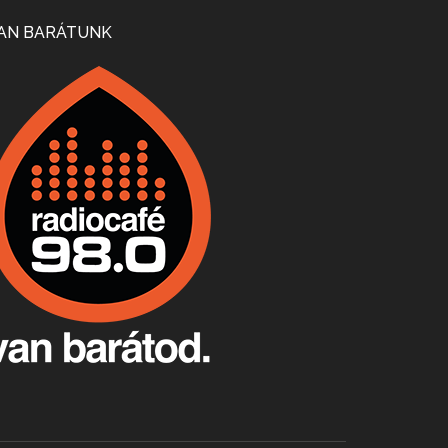
Mi lesz a magyar borágazattal, magyar borral? A kérdés több szempontból is releváns, a gazdasági, környezetei változások sürgős válaszokat igényelnek. Erről beszélgettünk Ercsey Dániellel.
AN BARÁTUNK
A nagy szakácsgeneráció 1. rész - Id. Marchal József és Dobos C. József
Apr 24, 2026 • 00:38:10
Új sorozatunkban a nagy magyarországi szakácsgeneráció tagjairól beszélgetünk: a sorozat első részében a francia születésű, de a magyar konyhára nagy hatást gyakorló Id. Marchal József, és egyik leghíresebb tanítványa, Dobos C. József az alanyaink.
Villány, kékfrankos, Jackfall
Apr 17, 2026 • 00:35:38
Szép nemzetközi versenyeredmények, izgalmas, könnyed, de tartalmas kékfrankosok és portugieserek: ezt a vonalat viszi ma a Jackfall. A lehetőségek mellett vannak azonban kihívások, bőven.
Boston, teadélután, bab és homár
Apr 9, 2026 • 00:37:17
Milyen és mennyi teát öntöttek a bostoni kikötő vizébe, több, mint 250 évvel ezelőtt? És hogy lett a homárból drága étel, amikor régen még a szegények eledele volt és annyi volt belőle, hogy a földekre is hordták tápnak?
Fermentáljunk, a testünk meghálálja!
Apr 3, 2026 • 00:36:07
Egyszerűen fogalmaza: vannak a bélrendszerünkben rossz baktériumok, meg vannak jók. A fermentált élelmiszerekkel a jókat hozzuk előnybe, ráadásul finomat is eszünk – mondja B. Király Györgyi.