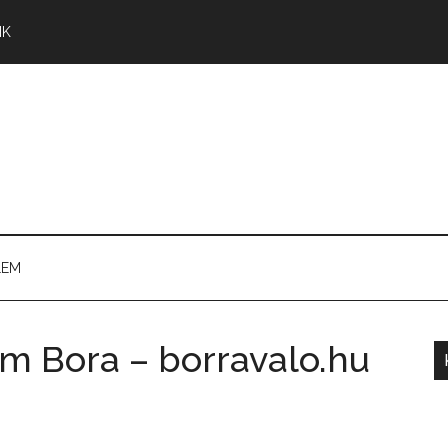
NK
LEM
 Bora – borravalo.hu