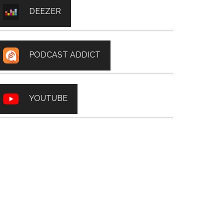
DEEZER
PODCAST ADDICT
YOUTUBE