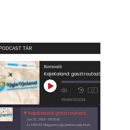
PODCAST TÁR
Borravaló
KajaKaland: gasztroutazás a föld körül
00:00
/
PLAY
1X
00:35:05
EPISODE
FELIRATKOZÁS
KajaKaland: gasztroutazás a föld körül
Jun 22, 2026 • 00:35:05
Az UNICEF Magyarország jótékonysági kezdeményezése izgalmas, egész éves világkörüli ízutazásra hív, igazi családi program és gasztroedukáció, illetve segítség a rászorulóknak is egyben.