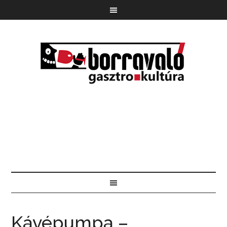
Kávépumpa –