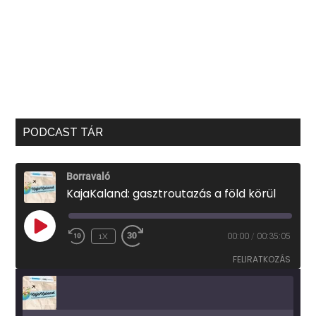
PODCAST TÁR
Borravaló
KajaKaland: gasztroutazás a föld körül
PLAY
1X
00:00
/
00:35:05
EPISODE
FELIRATKOZÁS