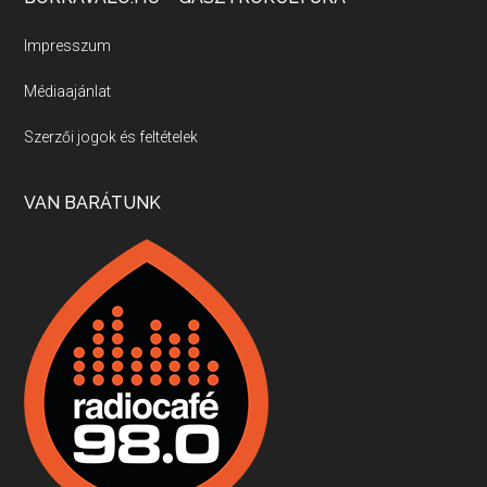
Új sorozatunkban a nagy magyarországi szakácsgeneráció tagjairól beszélgetünk: a sorozat első részében a francia születésű, de a magyar konyhára nagy hatást gyakorló Id. Marchal József, és egyik leghíresebb tanítványa, Dobos C. József az alanyaink.
Impresszum
Médiaajánlat
Villány, kékfrankos, Jackfall
Szerzői jogok és feltételek
Apr 17, 2026 • 00:35:38
Szép nemzetközi versenyeredmények, izgalmas, könnyed, de tartalmas kékfrankosok és portugieserek: ezt a vonalat viszi ma a Jackfall. A lehetőségek mellett vannak azonban kihívások, bőven.
VAN BARÁTUNK
Boston, teadélután, bab és homár
Apr 9, 2026 • 00:37:17
Milyen és mennyi teát öntöttek a bostoni kikötő vizébe, több, mint 250 évvel ezelőtt? És hogy lett a homárból drága étel, amikor régen még a szegények eledele volt és annyi volt belőle, hogy a földekre is hordták tápnak?
Fermentáljunk, a testünk meghálálja!
Apr 3, 2026 • 00:36:07
Egyszerűen fogalmaza: vannak a bélrendszerünkben rossz baktériumok, meg vannak jók. A fermentált élelmiszerekkel a jókat hozzuk előnybe, ráadásul finomat is eszünk – mondja B. Király Györgyi.