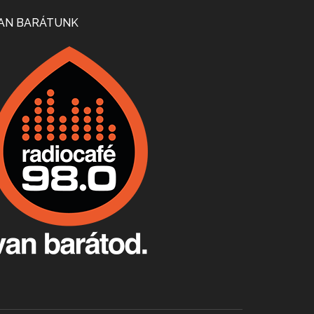
Mi lesz a magyar borágazattal, magyar borral? A kérdés több szempontból is releváns, a gazdasági, környezetei változások sürgős válaszokat igényelnek. Erről beszélgettünk Ercsey Dániellel.
AN BARÁTUNK
A nagy szakácsgeneráció 1. rész - Id. Marchal József és Dobos C. József
Apr 24, 2026 • 00:38:10
Új sorozatunkban a nagy magyarországi szakácsgeneráció tagjairól beszélgetünk: a sorozat első részében a francia születésű, de a magyar konyhára nagy hatást gyakorló Id. Marchal József, és egyik leghíresebb tanítványa, Dobos C. József az alanyaink.
Villány, kékfrankos, Jackfall
Apr 17, 2026 • 00:35:38
Szép nemzetközi versenyeredmények, izgalmas, könnyed, de tartalmas kékfrankosok és portugieserek: ezt a vonalat viszi ma a Jackfall. A lehetőségek mellett vannak azonban kihívások, bőven.
Boston, teadélután, bab és homár
Apr 9, 2026 • 00:37:17
Milyen és mennyi teát öntöttek a bostoni kikötő vizébe, több, mint 250 évvel ezelőtt? És hogy lett a homárból drága étel, amikor régen még a szegények eledele volt és annyi volt belőle, hogy a földekre is hordták tápnak?
Fermentáljunk, a testünk meghálálja!
Apr 3, 2026 • 00:36:07
Egyszerűen fogalmaza: vannak a bélrendszerünkben rossz baktériumok, meg vannak jók. A fermentált élelmiszerekkel a jókat hozzuk előnybe, ráadásul finomat is eszünk – mondja B. Király Györgyi.