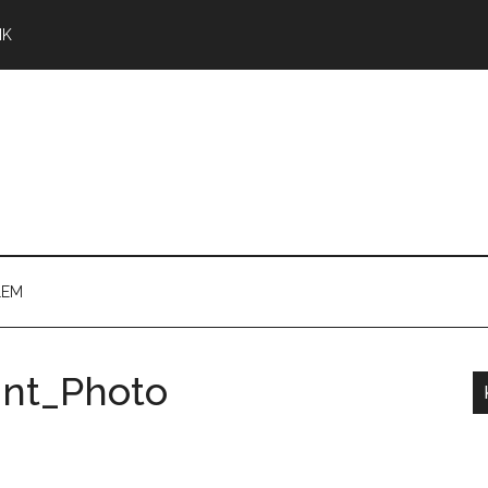
NK
LEM
int_Photo