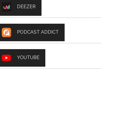
DEEZER
PODCAST ADDICT
YOUTUBE