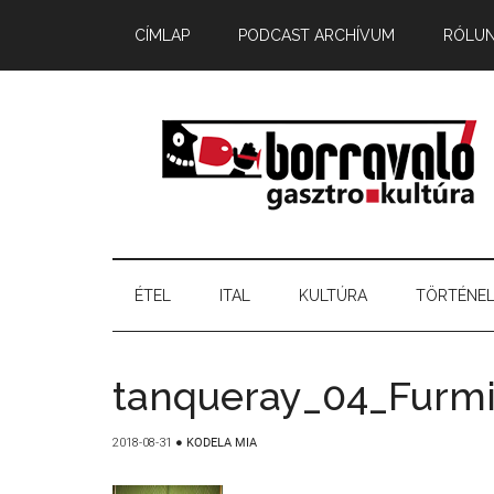
CÍMLAP
PODCAST ARCHÍVUM
RÓLU
ÉTEL
ITAL
KULTÚRA
TÖRTÉNE
tanqueray_04_Furm
2018-08-31
●
KODELA MIA