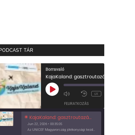
PODCAST TÁR
Borravaló
KajaKaland: gasztroutazás a föld körül
00:00
/
PLAY
1X
00:35:05
EPISODE
FELIRATKOZÁS
KajaKaland: gasztroutazás a föld körül
Jun 22, 2026 • 00:35:05
Az UNICEF Magyarország jótékonysági kezdeményezése izgalmas, egész éves világkörüli ízutazásra hív, igazi családi program és gasztroedukáció, illetve segítség a rászorulóknak is egyben.