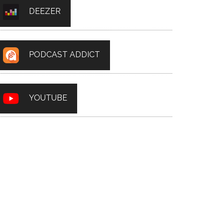
DEEZER
PODCAST ADDICT
YOUTUBE