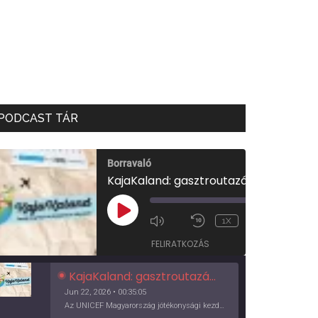
PODCAST TÁR
Borravaló
KajaKaland: gasztroutazás a föld körül
00:00
/
PLAY
1X
00:35:05
EPISODE
FELIRATKOZÁS
KajaKaland: gasztroutazás a föld körül
Jun 22, 2026 • 00:35:05
Az UNICEF Magyarország jótékonysági kezdeményezése izgalmas, egész éves világkörüli ízutazásra hív, igazi családi program és gasztroedukáció, illetve segítség a rászorulóknak is egyben.