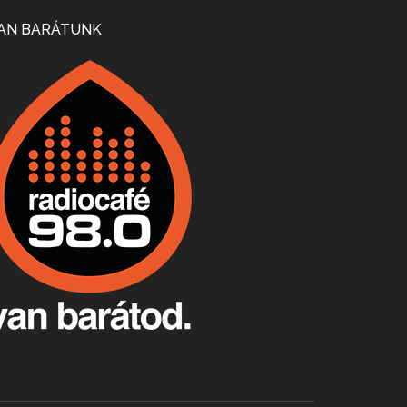
Mi lesz a magyar borágazattal, magyar borral? A kérdés több szempontból is releváns, a gazdasági, környezetei változások sürgős válaszokat igényelnek. Erről beszélgettünk Ercsey Dániellel.
AN BARÁTUNK
A nagy szakácsgeneráció 1. rész - Id. Marchal József és Dobos C. József
Apr 24, 2026 • 00:38:10
Új sorozatunkban a nagy magyarországi szakácsgeneráció tagjairól beszélgetünk: a sorozat első részében a francia születésű, de a magyar konyhára nagy hatást gyakorló Id. Marchal József, és egyik leghíresebb tanítványa, Dobos C. József az alanyaink.
Villány, kékfrankos, Jackfall
Apr 17, 2026 • 00:35:38
Szép nemzetközi versenyeredmények, izgalmas, könnyed, de tartalmas kékfrankosok és portugieserek: ezt a vonalat viszi ma a Jackfall. A lehetőségek mellett vannak azonban kihívások, bőven.
Boston, teadélután, bab és homár
Apr 9, 2026 • 00:37:17
Milyen és mennyi teát öntöttek a bostoni kikötő vizébe, több, mint 250 évvel ezelőtt? És hogy lett a homárból drága étel, amikor régen még a szegények eledele volt és annyi volt belőle, hogy a földekre is hordták tápnak?
Fermentáljunk, a testünk meghálálja!
Apr 3, 2026 • 00:36:07
Egyszerűen fogalmaza: vannak a bélrendszerünkben rossz baktériumok, meg vannak jók. A fermentált élelmiszerekkel a jókat hozzuk előnybe, ráadásul finomat is eszünk – mondja B. Király Györgyi.