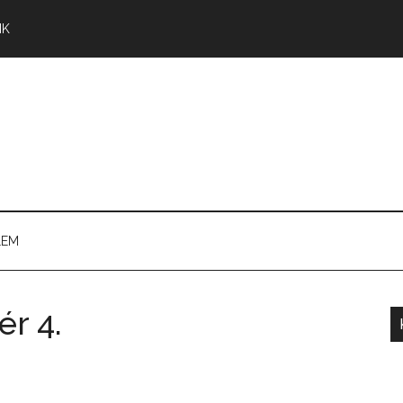
NK
LEM
ér 4.