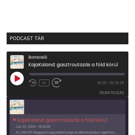
PODCAST TÁR
Borravaló
KajaKaland: gasztroutazás a föld körül
PLAY
1X
00:00
/
00:35:05
EPISODE
FELIRATKOZÁS
KajaKaland: gasztroutazás a föld körül 
Jun 22, 2026 • 00:35:05
Az UNICEF Magyarország jótékonysági kezdeményezése izgalmas, egész éves világkörüli ízutazásra hív, igazi családi program és gasztroedukáció, illetve segítség a rászorulóknak is egyben.