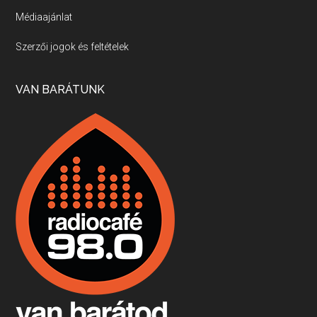
Médiaajánlat
Villány, kékfrankos, Jackfall
Szerzői jogok és feltételek
Apr 17, 2026 • 00:35:38
Szép nemzetközi versenyeredmények, izgalmas, könnyed, de tartalmas kékfrankosok és portugieserek: ezt a vonalat viszi ma a Jackfall. A lehetőségek mellett vannak azonban kihívások, bőven.
VAN BARÁTUNK
Boston, teadélután, bab és homár
Apr 9, 2026 • 00:37:17
Milyen és mennyi teát öntöttek a bostoni kikötő vizébe, több, mint 250 évvel ezelőtt? És hogy lett a homárból drága étel, amikor régen még a szegények eledele volt és annyi volt belőle, hogy a földekre is hordták tápnak?
Fermentáljunk, a testünk meghálálja!
Apr 3, 2026 • 00:36:07
Egyszerűen fogalmaza: vannak a bélrendszerünkben rossz baktériumok, meg vannak jók. A fermentált élelmiszerekkel a jókat hozzuk előnybe, ráadásul finomat is eszünk – mondja B. Király Györgyi.