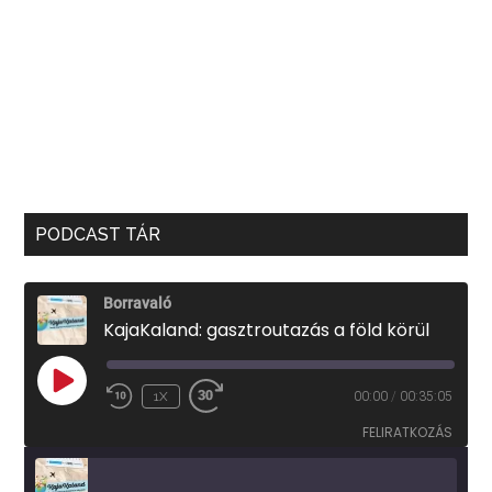
PODCAST TÁR
Borravaló
KajaKaland: gasztroutazás a föld körül
PLAY
1X
00:00
/
00:35:05
EPISODE
FELIRATKOZÁS