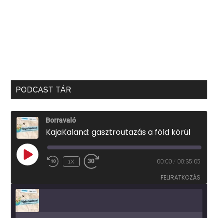
PODCAST TÁR
Borravaló
KajaKaland: gasztroutazás a föld körül
PLAY
1X
00:00
/
00:35:05
EPISODE
FELIRATKOZÁS