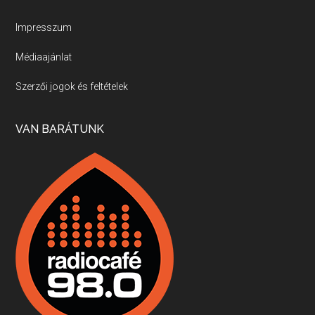
Új sorozatunkban a nagy magyarországi szakácsgeneráció tagjairól beszélgetünk: a sorozat első részében a francia születésű, de a magyar konyhára nagy hatást gyakorló Id. Marchal József, és egyik leghíresebb tanítványa, Dobos C. József az alanyaink.
Impresszum
Médiaajánlat
Villány, kékfrankos, Jackfall
Szerzői jogok és feltételek
Apr 17, 2026 • 00:35:38
Szép nemzetközi versenyeredmények, izgalmas, könnyed, de tartalmas kékfrankosok és portugieserek: ezt a vonalat viszi ma a Jackfall. A lehetőségek mellett vannak azonban kihívások, bőven.
VAN BARÁTUNK
Boston, teadélután, bab és homár
Apr 9, 2026 • 00:37:17
Milyen és mennyi teát öntöttek a bostoni kikötő vizébe, több, mint 250 évvel ezelőtt? És hogy lett a homárból drága étel, amikor régen még a szegények eledele volt és annyi volt belőle, hogy a földekre is hordták tápnak?
Fermentáljunk, a testünk meghálálja!
Apr 3, 2026 • 00:36:07
Egyszerűen fogalmaza: vannak a bélrendszerünkben rossz baktériumok, meg vannak jók. A fermentált élelmiszerekkel a jókat hozzuk előnybe, ráadásul finomat is eszünk – mondja B. Király Györgyi.