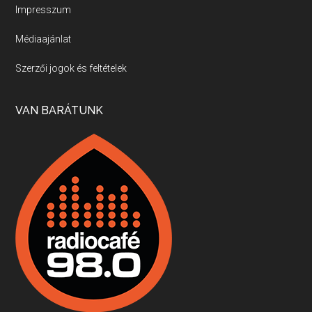
Impresszum
Médiaajánlat
Villány, kékfrankos, Jackfall
Szerzői jogok és feltételek
Apr 17, 2026 • 00:35:38
Szép nemzetközi versenyeredmények, izgalmas, könnyed, de tartalmas kékfrankosok és portugieserek: ezt a vonalat viszi ma a Jackfall. A lehetőségek mellett vannak azonban kihívások, bőven.
VAN BARÁTUNK
Boston, teadélután, bab és homár
Apr 9, 2026 • 00:37:17
Milyen és mennyi teát öntöttek a bostoni kikötő vizébe, több, mint 250 évvel ezelőtt? És hogy lett a homárból drága étel, amikor régen még a szegények eledele volt és annyi volt belőle, hogy a földekre is hordták tápnak?
Fermentáljunk, a testünk meghálálja!
Apr 3, 2026 • 00:36:07
Egyszerűen fogalmaza: vannak a bélrendszerünkben rossz baktériumok, meg vannak jók. A fermentált élelmiszerekkel a jókat hozzuk előnybe, ráadásul finomat is eszünk – mondja B. Király Györgyi.