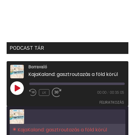
PODCAST TÁR
Borravaló
KajaKaland: gasztroutazás a föld körül
PLAY
1X
00:00
/
00:35:05
EPISODE
FELIRATKOZÁS
KajaKaland: gasztroutazás a föld körül 