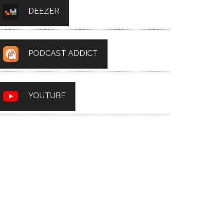
DEEZER
PODCAST ADDICT
YOUTUBE