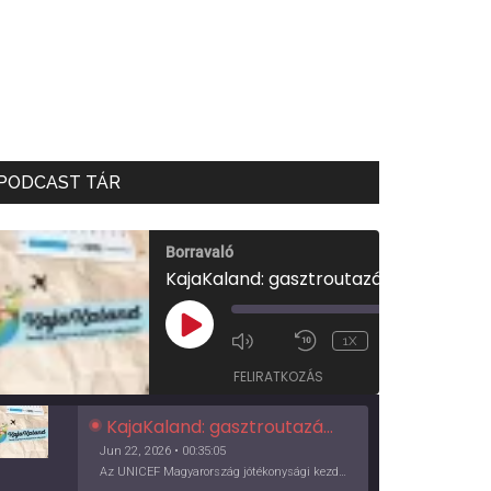
PODCAST TÁR
Borravaló
KajaKaland: gasztroutazás a föld körül
00:00
/
PLAY
1X
00:35:05
EPISODE
FELIRATKOZÁS
KajaKaland: gasztroutazás a föld körül
Jun 22, 2026 • 00:35:05
Az UNICEF Magyarország jótékonysági kezdeményezése izgalmas, egész éves világkörüli ízutazásra hív, igazi családi program és gasztroedukáció, illetve segítség a rászorulóknak is egyben.