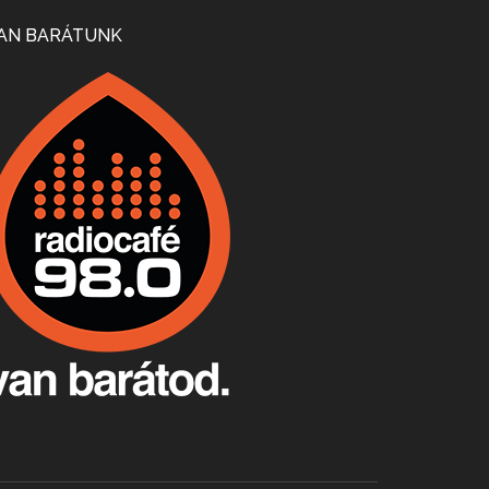
Mi lesz a magyar borágazattal, magyar borral? A kérdés több szempontból is releváns, a gazdasági, környezetei változások sürgős válaszokat igényelnek. Erről beszélgettünk Ercsey Dániellel.
AN BARÁTUNK
A nagy szakácsgeneráció 1. rész - Id. Marchal József és Dobos C. József
Apr 24, 2026 • 00:38:10
Új sorozatunkban a nagy magyarországi szakácsgeneráció tagjairól beszélgetünk: a sorozat első részében a francia születésű, de a magyar konyhára nagy hatást gyakorló Id. Marchal József, és egyik leghíresebb tanítványa, Dobos C. József az alanyaink.
Villány, kékfrankos, Jackfall
Apr 17, 2026 • 00:35:38
Szép nemzetközi versenyeredmények, izgalmas, könnyed, de tartalmas kékfrankosok és portugieserek: ezt a vonalat viszi ma a Jackfall. A lehetőségek mellett vannak azonban kihívások, bőven.
Boston, teadélután, bab és homár
Apr 9, 2026 • 00:37:17
Milyen és mennyi teát öntöttek a bostoni kikötő vizébe, több, mint 250 évvel ezelőtt? És hogy lett a homárból drága étel, amikor régen még a szegények eledele volt és annyi volt belőle, hogy a földekre is hordták tápnak?
Fermentáljunk, a testünk meghálálja!
Apr 3, 2026 • 00:36:07
Egyszerűen fogalmaza: vannak a bélrendszerünkben rossz baktériumok, meg vannak jók. A fermentált élelmiszerekkel a jókat hozzuk előnybe, ráadásul finomat is eszünk – mondja B. Király Györgyi.