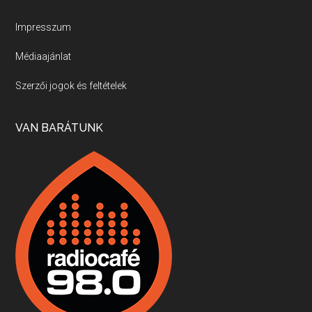
Új sorozatunkban a nagy magyarországi szakácsgeneráció tagjairól beszélgetünk: a sorozat első részében a francia születésű, de a magyar konyhára nagy hatást gyakorló Id. Marchal József, és egyik leghíresebb tanítványa, Dobos C. József az alanyaink.
Impresszum
Médiaajánlat
Villány, kékfrankos, Jackfall
Szerzői jogok és feltételek
Apr 17, 2026 • 00:35:38
Szép nemzetközi versenyeredmények, izgalmas, könnyed, de tartalmas kékfrankosok és portugieserek: ezt a vonalat viszi ma a Jackfall. A lehetőségek mellett vannak azonban kihívások, bőven.
VAN BARÁTUNK
Boston, teadélután, bab és homár
Apr 9, 2026 • 00:37:17
Milyen és mennyi teát öntöttek a bostoni kikötő vizébe, több, mint 250 évvel ezelőtt? És hogy lett a homárból drága étel, amikor régen még a szegények eledele volt és annyi volt belőle, hogy a földekre is hordták tápnak?
Fermentáljunk, a testünk meghálálja!
Apr 3, 2026 • 00:36:07
Egyszerűen fogalmaza: vannak a bélrendszerünkben rossz baktériumok, meg vannak jók. A fermentált élelmiszerekkel a jókat hozzuk előnybe, ráadásul finomat is eszünk – mondja B. Király Györgyi.