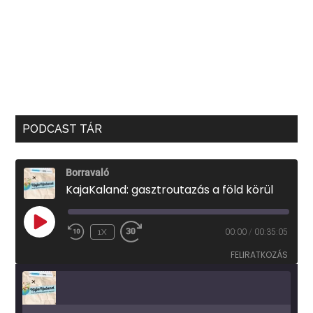
PODCAST TÁR
Borravaló
KajaKaland: gasztroutazás a föld körül
PLAY
1X
00:00
/
00:35:05
EPISODE
FELIRATKOZÁS