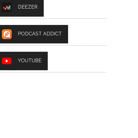
DEEZER
PODCAST ADDICT
YOUTUBE