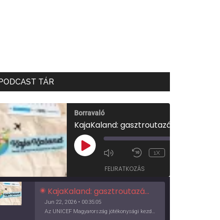
PODCAST TÁR
Borravaló
KajaKaland: gasztroutazás a föld körül
00:00
/
PLAY
1X
00:35:05
EPISODE
FELIRATKOZÁS
KajaKaland: gasztroutazás a föld körül
Jun 22, 2026 • 00:35:05
Az UNICEF Magyarország jótékonysági kezdeményezése izgalmas, egész éves világkörüli ízutazásra hív, igazi családi program és gasztroedukáció, illetve segítség a rászorulóknak is egyben.