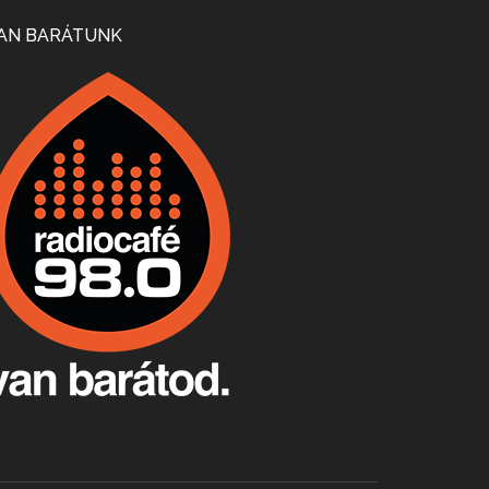
Mi lesz a magyar borágazattal, magyar borral? A kérdés több szempontból is releváns, a gazdasági, környezetei változások sürgős válaszokat igényelnek. Erről beszélgettünk Ercsey Dániellel.
AN BARÁTUNK
A nagy szakácsgeneráció 1. rész - Id. Marchal József és Dobos C. József
Apr 24, 2026 • 00:38:10
Új sorozatunkban a nagy magyarországi szakácsgeneráció tagjairól beszélgetünk: a sorozat első részében a francia születésű, de a magyar konyhára nagy hatást gyakorló Id. Marchal József, és egyik leghíresebb tanítványa, Dobos C. József az alanyaink.
Villány, kékfrankos, Jackfall
Apr 17, 2026 • 00:35:38
Szép nemzetközi versenyeredmények, izgalmas, könnyed, de tartalmas kékfrankosok és portugieserek: ezt a vonalat viszi ma a Jackfall. A lehetőségek mellett vannak azonban kihívások, bőven.
Boston, teadélután, bab és homár
Apr 9, 2026 • 00:37:17
Milyen és mennyi teát öntöttek a bostoni kikötő vizébe, több, mint 250 évvel ezelőtt? És hogy lett a homárból drága étel, amikor régen még a szegények eledele volt és annyi volt belőle, hogy a földekre is hordták tápnak?
Fermentáljunk, a testünk meghálálja!
Apr 3, 2026 • 00:36:07
Egyszerűen fogalmaza: vannak a bélrendszerünkben rossz baktériumok, meg vannak jók. A fermentált élelmiszerekkel a jókat hozzuk előnybe, ráadásul finomat is eszünk – mondja B. Király Györgyi.