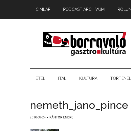
CÍMLAP
PODCAST ARCHÍVUM
RÓLU
ÉTEL
ITAL
KULTÚRA
TÖRTÉNE
nemeth_jano_pince
2010-09-24
●
KÁNTOR ENDRE