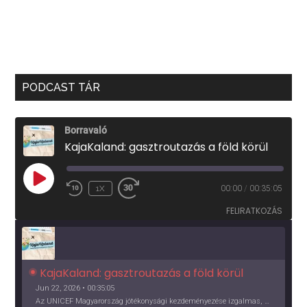
PODCAST TÁR
Borravaló
KajaKaland: gasztroutazás a föld körül
PLAY
1X
00:00
/
00:35:05
EPISODE
FELIRATKOZÁS
KajaKaland: gasztroutazás a föld körül 
Jun 22, 2026 • 00:35:05
Az UNICEF Magyarország jótékonysági kezdeményezése izgalmas, egész éves világkörüli ízutazásra hív, igazi családi program és gasztroedukáció, illetve segítség a rászorulóknak is egyben.