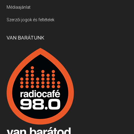
Médiaajánlat
Villány, kékfrankos, Jackfall
Szerzői jogok és feltételek
Apr 17, 2026 • 00:35:38
Szép nemzetközi versenyeredmények, izgalmas, könnyed, de tartalmas kékfrankosok és portugieserek: ezt a vonalat viszi ma a Jackfall. A lehetőségek mellett vannak azonban kihívások, bőven.
VAN BARÁTUNK
Boston, teadélután, bab és homár
Apr 9, 2026 • 00:37:17
Milyen és mennyi teát öntöttek a bostoni kikötő vizébe, több, mint 250 évvel ezelőtt? És hogy lett a homárból drága étel, amikor régen még a szegények eledele volt és annyi volt belőle, hogy a földekre is hordták tápnak?
Fermentáljunk, a testünk meghálálja!
Apr 3, 2026 • 00:36:07
Egyszerűen fogalmaza: vannak a bélrendszerünkben rossz baktériumok, meg vannak jók. A fermentált élelmiszerekkel a jókat hozzuk előnybe, ráadásul finomat is eszünk – mondja B. Király Györgyi.