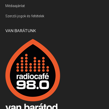
Médiaajánlat
Villány, kékfrankos, Jackfall
Szerzői jogok és feltételek
Apr 17, 2026 • 00:35:38
Szép nemzetközi versenyeredmények, izgalmas, könnyed, de tartalmas kékfrankosok és portugieserek: ezt a vonalat viszi ma a Jackfall. A lehetőségek mellett vannak azonban kihívások, bőven.
VAN BARÁTUNK
Boston, teadélután, bab és homár
Apr 9, 2026 • 00:37:17
Milyen és mennyi teát öntöttek a bostoni kikötő vizébe, több, mint 250 évvel ezelőtt? És hogy lett a homárból drága étel, amikor régen még a szegények eledele volt és annyi volt belőle, hogy a földekre is hordták tápnak?
Fermentáljunk, a testünk meghálálja!
Apr 3, 2026 • 00:36:07
Egyszerűen fogalmaza: vannak a bélrendszerünkben rossz baktériumok, meg vannak jók. A fermentált élelmiszerekkel a jókat hozzuk előnybe, ráadásul finomat is eszünk – mondja B. Király Györgyi.