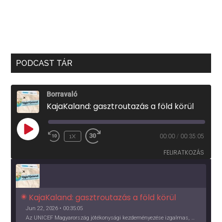
PODCAST TÁR
Borravaló
KajaKaland: gasztroutazás a föld körül
PLAY
1X
00:00
/
00:35:05
EPISODE
FELIRATKOZÁS
KajaKaland: gasztroutazás a föld körül 
Jun 22, 2026 • 00:35:05
Az UNICEF Magyarország jótékonysági kezdeményezése izgalmas, egész éves világkörüli ízutazásra hív, igazi családi program és gasztroedukáció, illetve segítség a rászorulóknak is egyben.