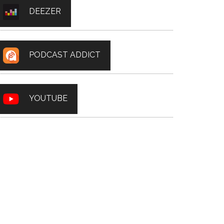
DEEZER
PODCAST ADDICT
YOUTUBE