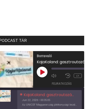
PODCAST TÁR
Borravaló
KajaKaland: gasztroutazás a föld körül
00:00
/
PLAY
1X
00:35:05
EPISODE
FELIRATKOZÁS
KajaKaland: gasztroutazás a föld körül
Jun 22, 2026 • 00:35:05
Az UNICEF Magyarország jótékonysági kezdeményezése izgalmas, egész éves világkörüli ízutazásra hív, igazi családi program és gasztroedukáció, illetve segítség a rászorulóknak is egyben.