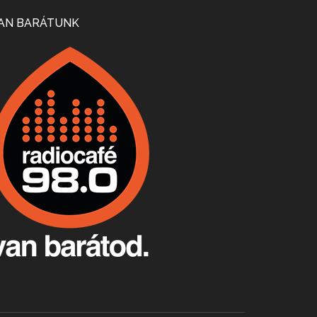
Mi lesz a magyar borágazattal, magyar borral? A kérdés több szempontból is releváns, a gazdasági, környezetei változások sürgős válaszokat igényelnek. Erről beszélgettünk Ercsey Dániellel.
AN BARÁTUNK
A nagy szakácsgeneráció 1. rész - Id. Marchal József és Dobos C. József
Apr 24, 2026 • 00:38:10
Új sorozatunkban a nagy magyarországi szakácsgeneráció tagjairól beszélgetünk: a sorozat első részében a francia születésű, de a magyar konyhára nagy hatást gyakorló Id. Marchal József, és egyik leghíresebb tanítványa, Dobos C. József az alanyaink.
Villány, kékfrankos, Jackfall
Apr 17, 2026 • 00:35:38
Szép nemzetközi versenyeredmények, izgalmas, könnyed, de tartalmas kékfrankosok és portugieserek: ezt a vonalat viszi ma a Jackfall. A lehetőségek mellett vannak azonban kihívások, bőven.
Boston, teadélután, bab és homár
Apr 9, 2026 • 00:37:17
Milyen és mennyi teát öntöttek a bostoni kikötő vizébe, több, mint 250 évvel ezelőtt? És hogy lett a homárból drága étel, amikor régen még a szegények eledele volt és annyi volt belőle, hogy a földekre is hordták tápnak?
Fermentáljunk, a testünk meghálálja!
Apr 3, 2026 • 00:36:07
Egyszerűen fogalmaza: vannak a bélrendszerünkben rossz baktériumok, meg vannak jók. A fermentált élelmiszerekkel a jókat hozzuk előnybe, ráadásul finomat is eszünk – mondja B. Király Györgyi.