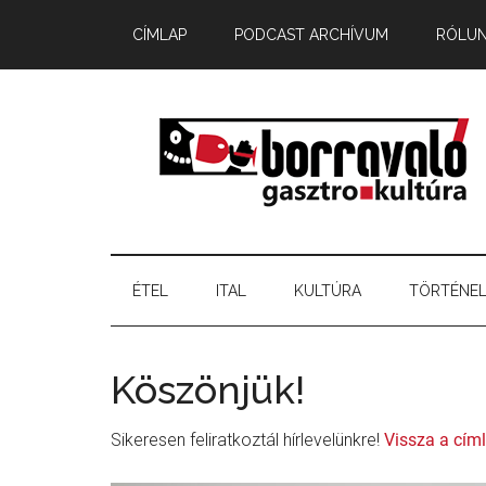
CÍMLAP
PODCAST ARCHÍVUM
RÓLU
ÉTEL
ITAL
KULTÚRA
TÖRTÉNE
Köszönjük!
Sikeresen feliratkoztál hírlevelünkre!
Vissza a cím