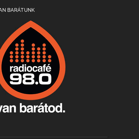
Mi lesz a magyar borágazattal, magyar borral? A kérdés több szempontból is releváns, a gazdasági, környezetei változások sürgős válaszokat igényelnek. Erről beszélgettünk Ercsey Dániellel.
AN BARÁTUNK
A nagy szakácsgeneráció 1. rész - Id. Marchal József és Dobos C. József
Apr 24, 2026 • 00:38:10
Új sorozatunkban a nagy magyarországi szakácsgeneráció tagjairól beszélgetünk: a sorozat első részében a francia születésű, de a magyar konyhára nagy hatást gyakorló Id. Marchal József, és egyik leghíresebb tanítványa, Dobos C. József az alanyaink.
Villány, kékfrankos, Jackfall
Apr 17, 2026 • 00:35:38
Szép nemzetközi versenyeredmények, izgalmas, könnyed, de tartalmas kékfrankosok és portugieserek: ezt a vonalat viszi ma a Jackfall. A lehetőségek mellett vannak azonban kihívások, bőven.
Boston, teadélután, bab és homár
Apr 9, 2026 • 00:37:17
Milyen és mennyi teát öntöttek a bostoni kikötő vizébe, több, mint 250 évvel ezelőtt? És hogy lett a homárból drága étel, amikor régen még a szegények eledele volt és annyi volt belőle, hogy a földekre is hordták tápnak?
Fermentáljunk, a testünk meghálálja!
Apr 3, 2026 • 00:36:07
Egyszerűen fogalmaza: vannak a bélrendszerünkben rossz baktériumok, meg vannak jók. A fermentált élelmiszerekkel a jókat hozzuk előnybe, ráadásul finomat is eszünk – mondja B. Király Györgyi.