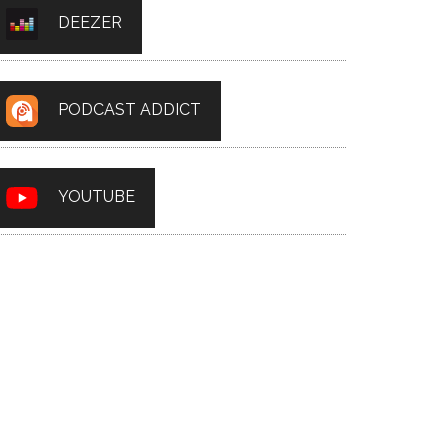
DEEZER
PODCAST ADDICT
YOUTUBE