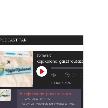
PODCAST TÁR
Borravaló
KajaKaland: gasztroutazás a föld körül
00:00
/
PLAY
1X
00:35:05
EPISODE
FELIRATKOZÁS
KajaKaland: gasztroutazás a föld körül
Jun 22, 2026 • 00:35:05
Az UNICEF Magyarország jótékonysági kezdeményezése izgalmas, egész éves világkörüli ízutazásra hív, igazi családi program és gasztroedukáció, illetve segítség a rászorulóknak is egyben.