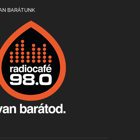
Mi lesz a magyar borágazattal, magyar borral? A kérdés több szempontból is releváns, a gazdasági, környezetei változások sürgős válaszokat igényelnek. Erről beszélgettünk Ercsey Dániellel.
AN BARÁTUNK
A nagy szakácsgeneráció 1. rész - Id. Marchal József és Dobos C. József
Apr 24, 2026 • 00:38:10
Új sorozatunkban a nagy magyarországi szakácsgeneráció tagjairól beszélgetünk: a sorozat első részében a francia születésű, de a magyar konyhára nagy hatást gyakorló Id. Marchal József, és egyik leghíresebb tanítványa, Dobos C. József az alanyaink.
Villány, kékfrankos, Jackfall
Apr 17, 2026 • 00:35:38
Szép nemzetközi versenyeredmények, izgalmas, könnyed, de tartalmas kékfrankosok és portugieserek: ezt a vonalat viszi ma a Jackfall. A lehetőségek mellett vannak azonban kihívások, bőven.
Boston, teadélután, bab és homár
Apr 9, 2026 • 00:37:17
Milyen és mennyi teát öntöttek a bostoni kikötő vizébe, több, mint 250 évvel ezelőtt? És hogy lett a homárból drága étel, amikor régen még a szegények eledele volt és annyi volt belőle, hogy a földekre is hordták tápnak?
Fermentáljunk, a testünk meghálálja!
Apr 3, 2026 • 00:36:07
Egyszerűen fogalmaza: vannak a bélrendszerünkben rossz baktériumok, meg vannak jók. A fermentált élelmiszerekkel a jókat hozzuk előnybe, ráadásul finomat is eszünk – mondja B. Király Györgyi.