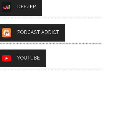
DEEZER
PODCAST ADDICT
YOUTUBE