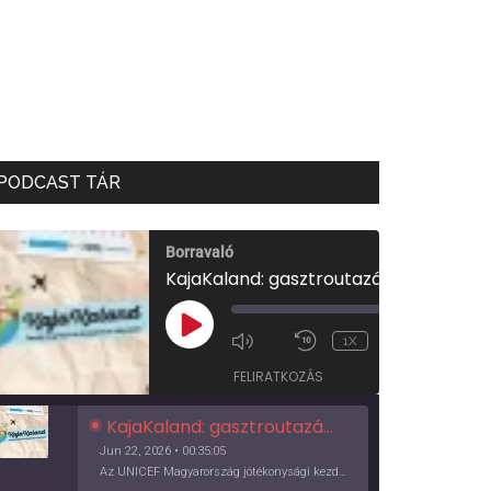
PODCAST TÁR
Borravaló
KajaKaland: gasztroutazás a föld körül
00:00
/
PLAY
1X
00:35:05
EPISODE
FELIRATKOZÁS
KajaKaland: gasztroutazás a föld körül
Jun 22, 2026 • 00:35:05
Az UNICEF Magyarország jótékonysági kezdeményezése izgalmas, egész éves világkörüli ízutazásra hív, igazi családi program és gasztroedukáció, illetve segítség a rászorulóknak is egyben.