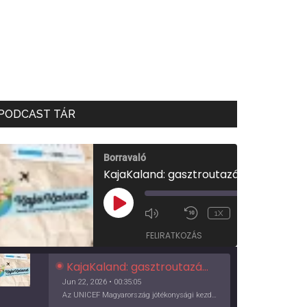
PODCAST TÁR
Borravaló
KajaKaland: gasztroutazás a föld körül
00:00
/
PLAY
1X
00:35:05
EPISODE
FELIRATKOZÁS
KajaKaland: gasztroutazás a föld körül
Jun 22, 2026 • 00:35:05
Az UNICEF Magyarország jótékonysági kezdeményezése izgalmas, egész éves világkörüli ízutazásra hív, igazi családi program és gasztroedukáció, illetve segítség a rászorulóknak is egyben.