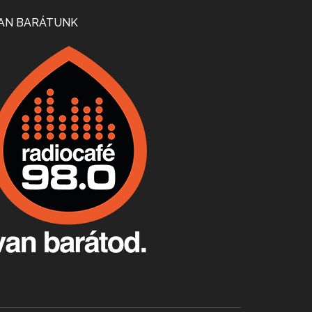
Mi lesz a magyar borágazattal, magyar borral? A kérdés több szempontból is releváns, a gazdasági, környezetei változások sürgős válaszokat igényelnek. Erről beszélgettünk Ercsey Dániellel.
AN BARÁTUNK
A nagy szakácsgeneráció 1. rész - Id. Marchal József és Dobos C. József
Apr 24, 2026 • 00:38:10
Új sorozatunkban a nagy magyarországi szakácsgeneráció tagjairól beszélgetünk: a sorozat első részében a francia születésű, de a magyar konyhára nagy hatást gyakorló Id. Marchal József, és egyik leghíresebb tanítványa, Dobos C. József az alanyaink.
Villány, kékfrankos, Jackfall
Apr 17, 2026 • 00:35:38
Szép nemzetközi versenyeredmények, izgalmas, könnyed, de tartalmas kékfrankosok és portugieserek: ezt a vonalat viszi ma a Jackfall. A lehetőségek mellett vannak azonban kihívások, bőven.
Boston, teadélután, bab és homár
Apr 9, 2026 • 00:37:17
Milyen és mennyi teát öntöttek a bostoni kikötő vizébe, több, mint 250 évvel ezelőtt? És hogy lett a homárból drága étel, amikor régen még a szegények eledele volt és annyi volt belőle, hogy a földekre is hordták tápnak?
Fermentáljunk, a testünk meghálálja!
Apr 3, 2026 • 00:36:07
Egyszerűen fogalmaza: vannak a bélrendszerünkben rossz baktériumok, meg vannak jók. A fermentált élelmiszerekkel a jókat hozzuk előnybe, ráadásul finomat is eszünk – mondja B. Király Györgyi.