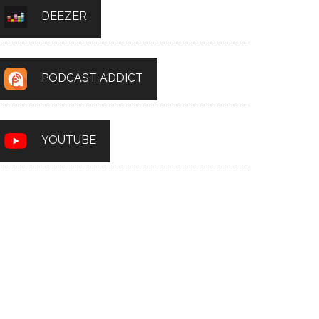
DEEZER
PODCAST ADDICT
YOUTUBE