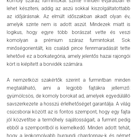
komoly száraz furmintokat szinte minden évjáratban el
lehet készíteni, addig az aszú sokkal kiszolgáltatottabb
az időjárásnak. Az elmúlt időszakban akadt olyan év,
amelyik szinte nem is adott aszút. Mindezek miatt is
logikus, hogy egyre több borászat vette és veszi
komolyan a prémium száraz furmintokat. Sok
minőségorientált, kis családi pince fennmaradását tette
lehetővé ez a borkategória, amely jelentős hazai rajongói
kört is kiépített a borvidék számára.
A nemzetközi szakértők szerint a furmintban minden
megtalálható, ami a legjobb fajtákra jellemző:
gyümölcsös, de komoly borokat ad, amelyek egyedülálló
savszerkezete a hosszú érlelhetőséget garantálja. A világ
csúcsborai között az is fontos szempont, hogy egy fajta
jól közvetítse a termőhely sajátosságait, a furmint pedig
ebből a szempontból is kiemelkedő. Minden adott tehát,
hogy a legkomolyabb burgundi chardonnay-k és német