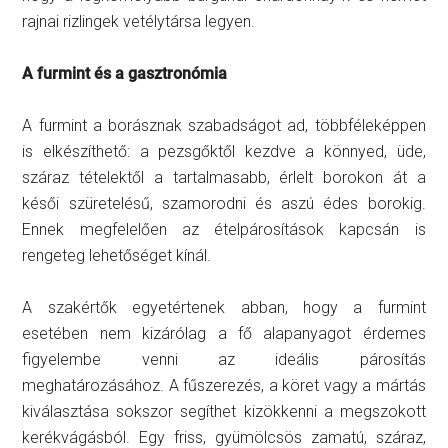
rajnai rizlingek vetélytársa legyen.
A furmint és a gasztronómia
A furmint a borásznak szabadságot ad, többféleképpen
is elkészíthető: a pezsgőktől kezdve a könnyed, üde,
száraz tételektől a tartalmasabb, érlelt borokon át a
késői szüretelésű, szamorodni és aszú édes borokig.
Ennek megfelelően az ételpárosítások kapcsán is
rengeteg lehetőséget kínál.
A szakértők egyetértenek abban, hogy a furmint
esetében nem kizárólag a fő alapanyagot érdemes
figyelembe venni az ideális párosítás
meghatározásához. A fűszerezés, a köret vagy a mártás
kiválasztása sokszor segíthet kizökkenni a megszokott
kerékvágásból. Egy friss, gyümölcsös zamatú, száraz,