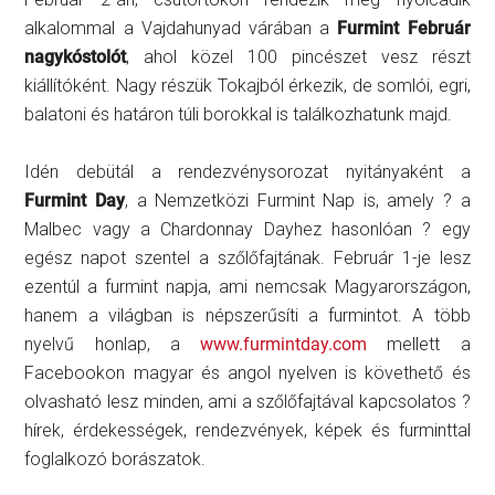
alkalommal a Vajdahunyad várában a
Furmint Február
nagykóstolót
, ahol közel 100 pincészet vesz részt
kiállítóként. Nagy részük Tokajból érkezik, de somlói, egri,
balatoni és határon túli borokkal is találkozhatunk majd.
Idén debütál a rendezvénysorozat nyitányaként a
Furmint Day
, a Nemzetközi Furmint Nap is, amely ? a
Malbec vagy a Chardonnay Dayhez hasonlóan ? egy
egész napot szentel a szőlőfajtának. Február 1-je lesz
ezentúl a furmint napja, ami nemcsak Magyarországon,
hanem a világban is népszerűsíti a furmintot. A több
nyelvű honlap, a
www.furmintday.com
mellett a
Facebookon magyar és angol nyelven is követhető és
olvasható lesz minden, ami a szőlőfajtával kapcsolatos ?
hírek, érdekességek, rendezvények, képek és furminttal
foglalkozó borászatok.