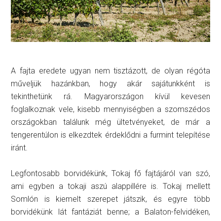
A fajta eredete ugyan nem tisztázott, de olyan régóta
műveljük hazánkban, hogy akár sajátunkként is
tekinthetünk rá. Magyarországon kívül kevesen
foglalkoznak vele, kisebb mennyiségben a szomszédos
országokban találunk még ültetvényeket, de már a
tengerentúlon is elkezdtek érdeklődni a furmint telepítése
iránt.
Legfontosabb borvidékünk, Tokaj fő fajtájáról van szó,
ami egyben a tokaji aszú alappillére is. Tokaj mellett
Somlón is kiemelt szerepet játszik, és egyre több
borvidékünk lát fantáziát benne; a Balaton-felvidéken,