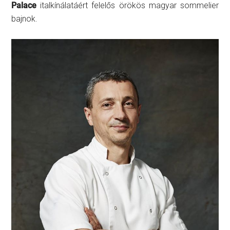
Palace
italkínálatáért felelős örökös magyar sommelier
bajnok.