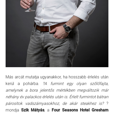
Más arcát mutatja ugyanakkor, ha hosszabb érlelés után
kerül a pohárba.
?A furmint egy olyan szőlőfajta,
amelynek a bora jelentős mértékben megváltozik már
néhány év palackos érlelés után is. Érlelt furmintot bátran
párosítok vadszárnyasokhoz, de akár steakhez is?
?
mondja
Szik
Mátyás
, a
Four Seasons Hotel Gresham