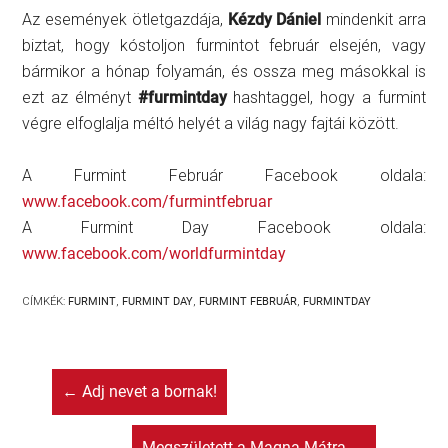
Az események ötletgazdája,
Kézdy Dániel
mindenkit arra
biztat, hogy kóstoljon furmintot február elsején, vagy
bármikor a hónap folyamán, és ossza meg másokkal is
ezt az élményt
#furmintday
hashtaggel, hogy a furmint
végre elfoglalja méltó helyét a világ nagy fajtái között.
A Furmint Február Facebook oldala:
www.facebook.com/furmintfebruar
A Furmint Day Facebook oldala:
www.facebook.com/worldfurmintday
CÍMKÉK:
FURMINT
,
FURMINT DAY
,
FURMINT FEBRUÁR
,
FURMINTDAY
←
Adj nevet a bornak!
Megszületett a Magna Mátra
→