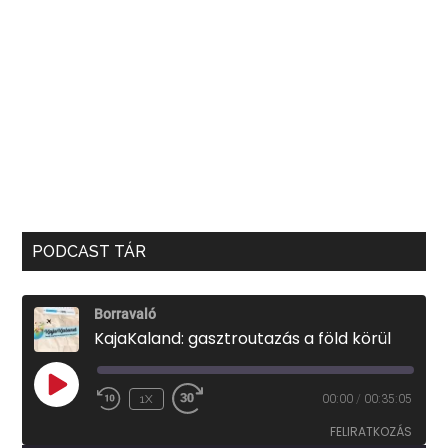
PODCAST TÁR
Borravaló
KajaKaland: gasztroutazás a föld körül
PLAY
1X
00:00
/
00:35:05
EPISODE
FELIRATKOZÁS