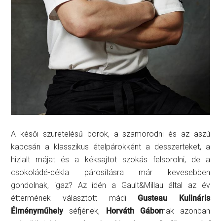
A késői szüretelésű borok, a szamorodni és az aszú
kapcsán a klasszikus ételpárokként a desszerteket, a
hizlalt májat és a kéksajtot szokás felsorolni, de a
csokoládé-cékla párosításra már kevesebben
gondolnak, igaz? Az idén a Gault&Millau által az év
éttermének választott mádi
Gusteau Kulináris
Élményműhely
séfjének,
Horváth Gábor
nak azonban