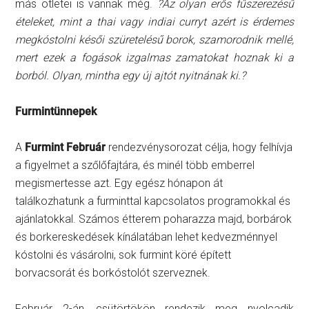
más ötletei is vannak még.
?Az olyan erős fűszerezésű
ételeket, mint a thai vagy indiai curryt azért is érdemes
megkóstolni késői szüretelésű borok, szamorodnik mellé,
mert ezek a fogások izgalmas zamatokat hoznak ki a
borból. Olyan, mintha egy új ajtót nyitnának ki.?
Furmintünnepek
A
Furmint Február
rendezvénysorozat célja, hogy felhívja
a figyelmet a szőlőfajtára, és minél több emberrel
megismertesse azt. Egy egész hónapon át
találkozhatunk a furminttal kapcsolatos programokkal és
ajánlatokkal. Számos étterem poharazza majd, borbárok
és borkereskedések kínálatában lehet kedvezménnyel
kóstolni és vásárolni, sok furmint köré épített
borvacsorát és borkóstolót szerveznek.
Február 2-án, csütörtökön rendezik meg nyolcadik