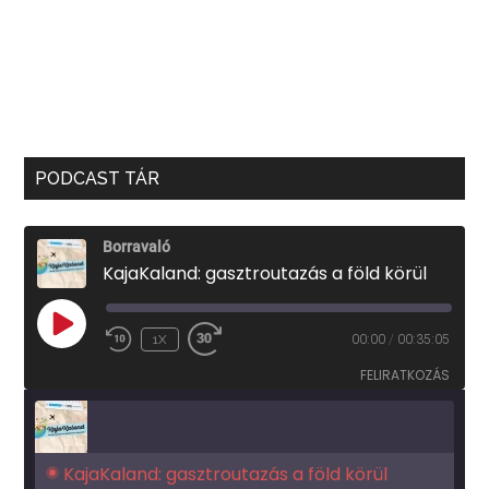
PODCAST TÁR
Borravaló
KajaKaland: gasztroutazás a föld körül
PLAY
1X
00:00
/
00:35:05
EPISODE
FELIRATKOZÁS
KajaKaland: gasztroutazás a föld körül 