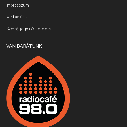
Impresszum
Médiaajánlat
Villány, kékfrankos, Jackfall
Szerzői jogok és feltételek
Apr 17, 2026 • 00:35:38
Szép nemzetközi versenyeredmények, izgalmas, könnyed, de tartalmas kékfrankosok és portugieserek: ezt a vonalat viszi ma a Jackfall. A lehetőségek mellett vannak azonban kihívások, bőven.
VAN BARÁTUNK
Boston, teadélután, bab és homár
Apr 9, 2026 • 00:37:17
Milyen és mennyi teát öntöttek a bostoni kikötő vizébe, több, mint 250 évvel ezelőtt? És hogy lett a homárból drága étel, amikor régen még a szegények eledele volt és annyi volt belőle, hogy a földekre is hordták tápnak?
Fermentáljunk, a testünk meghálálja!
Apr 3, 2026 • 00:36:07
Egyszerűen fogalmaza: vannak a bélrendszerünkben rossz baktériumok, meg vannak jók. A fermentált élelmiszerekkel a jókat hozzuk előnybe, ráadásul finomat is eszünk – mondja B. Király Györgyi.