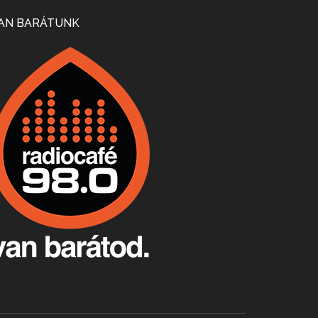
Mi lesz a magyar borágazattal, magyar borral? A kérdés több szempontból is releváns, a gazdasági, környezetei változások sürgős válaszokat igényelnek. Erről beszélgettünk Ercsey Dániellel.
AN BARÁTUNK
A nagy szakácsgeneráció 1. rész - Id. Marchal József és Dobos C. József
Apr 24, 2026 • 00:38:10
Új sorozatunkban a nagy magyarországi szakácsgeneráció tagjairól beszélgetünk: a sorozat első részében a francia születésű, de a magyar konyhára nagy hatást gyakorló Id. Marchal József, és egyik leghíresebb tanítványa, Dobos C. József az alanyaink.
Villány, kékfrankos, Jackfall
Apr 17, 2026 • 00:35:38
Szép nemzetközi versenyeredmények, izgalmas, könnyed, de tartalmas kékfrankosok és portugieserek: ezt a vonalat viszi ma a Jackfall. A lehetőségek mellett vannak azonban kihívások, bőven.
Boston, teadélután, bab és homár
Apr 9, 2026 • 00:37:17
Milyen és mennyi teát öntöttek a bostoni kikötő vizébe, több, mint 250 évvel ezelőtt? És hogy lett a homárból drága étel, amikor régen még a szegények eledele volt és annyi volt belőle, hogy a földekre is hordták tápnak?
Fermentáljunk, a testünk meghálálja!
Apr 3, 2026 • 00:36:07
Egyszerűen fogalmaza: vannak a bélrendszerünkben rossz baktériumok, meg vannak jók. A fermentált élelmiszerekkel a jókat hozzuk előnybe, ráadásul finomat is eszünk – mondja B. Király Györgyi.