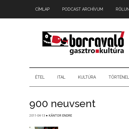
CÍMLAP
PODCAST ARCHÍVUM
RÓLU
ÉTEL
ITAL
KULTÚRA
TÖRTÉNE
900 neuvsent
2011-04-13
●
KÁNTOR ENDRE