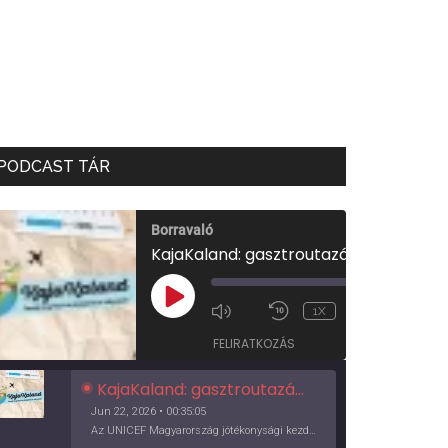
PODCAST TÁR
Borravaló
KajaKaland: gasztroutazás a föld körül
00:00
/
PLAY
1X
00:35:05
EPISODE
FELIRATKOZÁS
KajaKaland: gasztroutazás a föld körül
Jun 22, 2026 • 00:35:05
Az UNICEF Magyarország jótékonysági kezdeményezése izgalmas, egész éves világkörüli ízutazásra hív, igazi családi program és gasztroedukáció, illetve segítség a rászorulóknak is egyben.