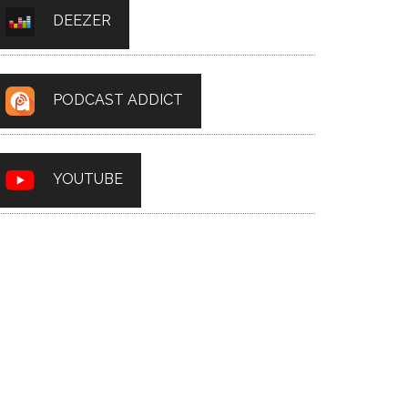
DEEZER
PODCAST ADDICT
YOUTUBE