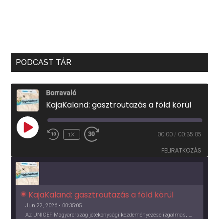
PODCAST TÁR
Borravaló
KajaKaland: gasztroutazás a föld körül
PLAY
1X
00:00
/
00:35:05
EPISODE
FELIRATKOZÁS
KajaKaland: gasztroutazás a föld körül 
Jun 22, 2026 • 00:35:05
Az UNICEF Magyarország jótékonysági kezdeményezése izgalmas, egész éves világkörüli ízutazásra hív, igazi családi program és gasztroedukáció, illetve segítség a rászorulóknak is egyben.