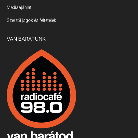
Médiaajánlat
Villány, kékfrankos, Jackfall
Szerzői jogok és feltételek
Apr 17, 2026 • 00:35:38
Szép nemzetközi versenyeredmények, izgalmas, könnyed, de tartalmas kékfrankosok és portugieserek: ezt a vonalat viszi ma a Jackfall. A lehetőségek mellett vannak azonban kihívások, bőven.
VAN BARÁTUNK
Boston, teadélután, bab és homár
Apr 9, 2026 • 00:37:17
Milyen és mennyi teát öntöttek a bostoni kikötő vizébe, több, mint 250 évvel ezelőtt? És hogy lett a homárból drága étel, amikor régen még a szegények eledele volt és annyi volt belőle, hogy a földekre is hordták tápnak?
Fermentáljunk, a testünk meghálálja!
Apr 3, 2026 • 00:36:07
Egyszerűen fogalmaza: vannak a bélrendszerünkben rossz baktériumok, meg vannak jók. A fermentált élelmiszerekkel a jókat hozzuk előnybe, ráadásul finomat is eszünk – mondja B. Király Györgyi.