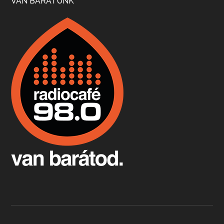
VAN BARÁTUNK
Boston, teadélután, bab és homár
Apr 9, 2026 • 00:37:17
Milyen és mennyi teát öntöttek a bostoni kikötő vizébe, több, mint 250 évvel ezelőtt? És hogy lett a homárból drága étel, amikor régen még a szegények eledele volt és annyi volt belőle, hogy a földekre is hordták tápnak?
Fermentáljunk, a testünk meghálálja!
Apr 3, 2026 • 00:36:07
Egyszerűen fogalmaza: vannak a bélrendszerünkben rossz baktériumok, meg vannak jók. A fermentált élelmiszerekkel a jókat hozzuk előnybe, ráadásul finomat is eszünk – mondja B. Király Györgyi.