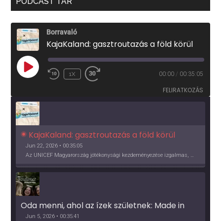
PODCAST TÁR
Borravaló
KajaKaland: gasztroutazás a föld körül
PLAY
1X
00:00
/
00:35:05
EPISODE
FELIRATKOZÁS
KajaKaland: gasztroutazás a föld körül 
Jun 22, 2026 • 00:35:05
Az UNICEF Magyarország jótékonysági kezdeményezése izgalmas, egész éves világkörüli ízutazásra hív, igazi családi program és gasztroedukáció, illetve segítség a rászorulóknak is egyben.
Oda menni, ahol az ízek születnek: Made in 
Vidék, Gourmet Fesztivál 2026
Jun 5, 2026 • 00:35:41