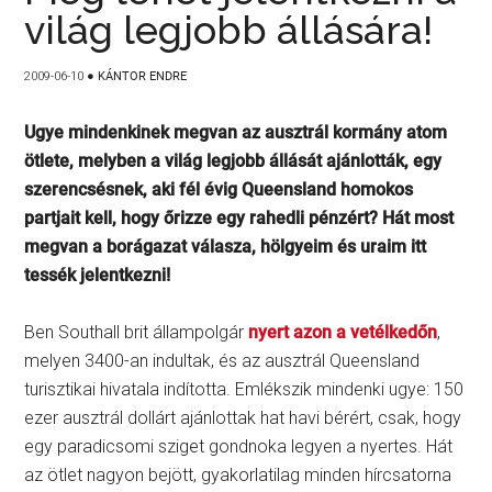
világ legjobb állására!
2009-06-10
●
KÁNTOR ENDRE
Ugye mindenkinek megvan az ausztrál kormány atom
ötlete, melyben a világ legjobb állását ajánlották, egy
szerencsésnek, aki fél évig Queensland homokos
partjait kell, hogy őrizze egy rahedli pénzért? Hát most
megvan a borágazat válasza, hölgyeim és uraim itt
tessék jelentkezni!
Ben Southall brit állampolgár
nyert azon a vetélkedőn
,
melyen 3400-an indultak, és az ausztrál Queensland
turisztikai hivatala indította. Emlékszik mindenki ugye: 150
ezer ausztrál dollárt ajánlottak hat havi bérért, csak, hogy
egy paradicsomi sziget gondnoka legyen a nyertes. Hát
az ötlet nagyon bejött, gyakorlatilag minden hírcsatorna