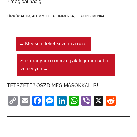
? még pár napig!
CÍMKÉK:
ÁLOM
,
ÁLOMMELÓ
,
ÁLOMMUNKA
,
LEGJOBB
,
MUNKA
←
Mégsem lehet keverni a rozét
Sok magyar érem az egyik legrangosabb
versenyen
→
TETSZETT? OSZD MEG MÁSOKKAL IS!
C
E
F
M
Li
W
Vi
X
R
o
m
a
e
n
h
b
e
p
ai
c
s
k
at
er
d
y
l
e
s
e
s
di