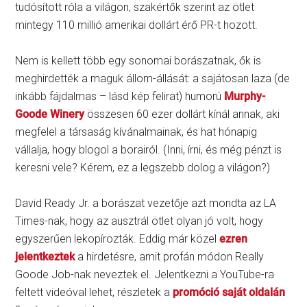
tudósított róla a világon, szakértők szerint az ötlet
mintegy 110 millió amerikai dollárt érő PR-t hozott.
Nem is kellett több egy sonomai borászatnak, ők is
meghirdették a maguk állom-állását: a sajátosan laza (de
inkább fájdalmas – lásd kép felirat) humorú
Murphy-
Goode Winery
összesen 60 ezer dollárt kínál annak, aki
megfelel a társaság kívánalmainak, és hat hónapig
vállalja, hogy blogol a borairól. (Inni, írni, és még pénzt is
keresni vele? Kérem, ez a legszebb dolog a világon?)
David Ready Jr. a borászat vezetője azt mondta az LA
Times-nak, hogy az ausztrál ötlet olyan jó volt, hogy
egyszerűen lekopírozták. Eddig már közel
ezren
jelentkeztek
a hirdetésre, amit profán módon Really
Goode Job-nak neveztek el. Jelentkezni a YouTube-ra
feltett videóval lehet, részletek a
promóció saját oldalán