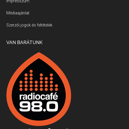
Impresszum
Médiaajánlat
Villány, kékfrankos, Jackfall
Szerzői jogok és feltételek
Apr 17, 2026 • 00:35:38
Szép nemzetközi versenyeredmények, izgalmas, könnyed, de tartalmas kékfrankosok és portugieserek: ezt a vonalat viszi ma a Jackfall. A lehetőségek mellett vannak azonban kihívások, bőven.
VAN BARÁTUNK
Boston, teadélután, bab és homár
Apr 9, 2026 • 00:37:17
Milyen és mennyi teát öntöttek a bostoni kikötő vizébe, több, mint 250 évvel ezelőtt? És hogy lett a homárból drága étel, amikor régen még a szegények eledele volt és annyi volt belőle, hogy a földekre is hordták tápnak?
Fermentáljunk, a testünk meghálálja!
Apr 3, 2026 • 00:36:07
Egyszerűen fogalmaza: vannak a bélrendszerünkben rossz baktériumok, meg vannak jók. A fermentált élelmiszerekkel a jókat hozzuk előnybe, ráadásul finomat is eszünk – mondja B. Király Györgyi.