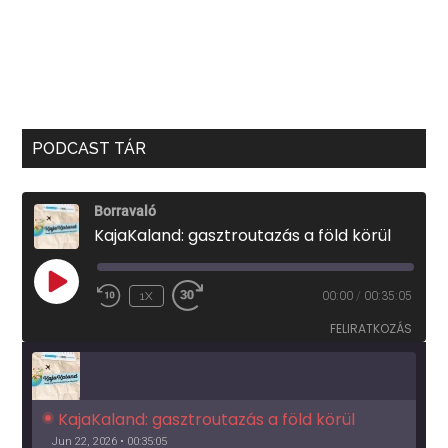
PODCAST TÁR
Borravaló
KajaKaland: gasztroutazás a föld körül
PLAY
1X
00:00
/
00:35:05
EPISODE
FELIRATKOZÁS
KajaKaland: gasztroutazás a föld körül 
Jun 22, 2026 • 00:35:05