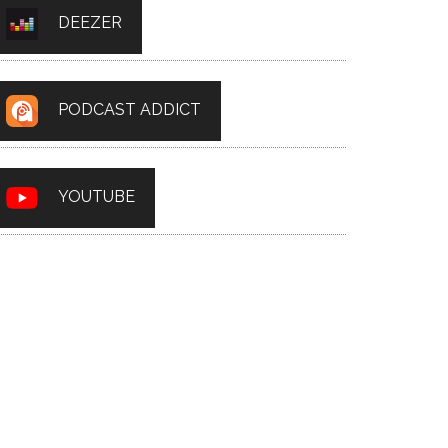
DEEZER
PODCAST ADDICT
YOUTUBE