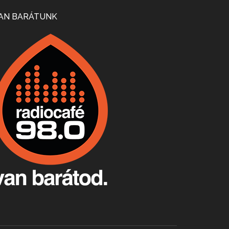
Mi lesz a magyar borágazattal, magyar borral? A kérdés több szempontból is releváns, a gazdasági, környezetei változások sürgős válaszokat igényelnek. Erről beszélgettünk Ercsey Dániellel.
AN BARÁTUNK
A nagy szakácsgeneráció 1. rész - Id. Marchal József és Dobos C. József
Apr 24, 2026 • 00:38:10
Új sorozatunkban a nagy magyarországi szakácsgeneráció tagjairól beszélgetünk: a sorozat első részében a francia születésű, de a magyar konyhára nagy hatást gyakorló Id. Marchal József, és egyik leghíresebb tanítványa, Dobos C. József az alanyaink.
Villány, kékfrankos, Jackfall
Apr 17, 2026 • 00:35:38
Szép nemzetközi versenyeredmények, izgalmas, könnyed, de tartalmas kékfrankosok és portugieserek: ezt a vonalat viszi ma a Jackfall. A lehetőségek mellett vannak azonban kihívások, bőven.
Boston, teadélután, bab és homár
Apr 9, 2026 • 00:37:17
Milyen és mennyi teát öntöttek a bostoni kikötő vizébe, több, mint 250 évvel ezelőtt? És hogy lett a homárból drága étel, amikor régen még a szegények eledele volt és annyi volt belőle, hogy a földekre is hordták tápnak?
Fermentáljunk, a testünk meghálálja!
Apr 3, 2026 • 00:36:07
Egyszerűen fogalmaza: vannak a bélrendszerünkben rossz baktériumok, meg vannak jók. A fermentált élelmiszerekkel a jókat hozzuk előnybe, ráadásul finomat is eszünk – mondja B. Király Györgyi.