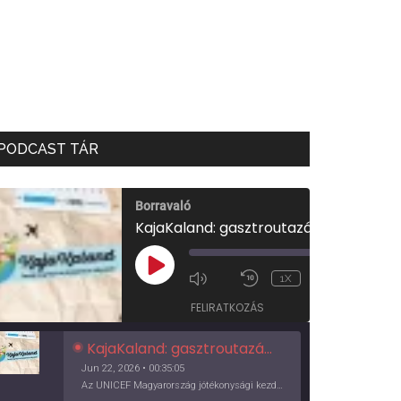
PODCAST TÁR
Borravaló
KajaKaland: gasztroutazás a föld körül
00:00
/
PLAY
1X
00:35:05
EPISODE
FELIRATKOZÁS
KajaKaland: gasztroutazás a föld körül
Jun 22, 2026 • 00:35:05
Az UNICEF Magyarország jótékonysági kezdeményezése izgalmas, egész éves világkörüli ízutazásra hív, igazi családi program és gasztroedukáció, illetve segítség a rászorulóknak is egyben.