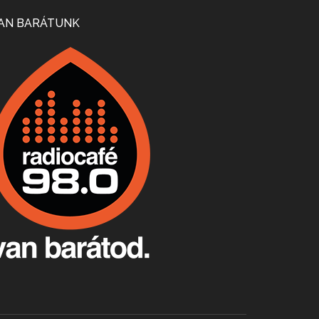
Mi lesz a magyar borágazattal, magyar borral? A kérdés több szempontból is releváns, a gazdasági, környezetei változások sürgős válaszokat igényelnek. Erről beszélgettünk Ercsey Dániellel.
AN BARÁTUNK
A nagy szakácsgeneráció 1. rész - Id. Marchal József és Dobos C. József
Apr 24, 2026 • 00:38:10
Új sorozatunkban a nagy magyarországi szakácsgeneráció tagjairól beszélgetünk: a sorozat első részében a francia születésű, de a magyar konyhára nagy hatást gyakorló Id. Marchal József, és egyik leghíresebb tanítványa, Dobos C. József az alanyaink.
Villány, kékfrankos, Jackfall
Apr 17, 2026 • 00:35:38
Szép nemzetközi versenyeredmények, izgalmas, könnyed, de tartalmas kékfrankosok és portugieserek: ezt a vonalat viszi ma a Jackfall. A lehetőségek mellett vannak azonban kihívások, bőven.
Boston, teadélután, bab és homár
Apr 9, 2026 • 00:37:17
Milyen és mennyi teát öntöttek a bostoni kikötő vizébe, több, mint 250 évvel ezelőtt? És hogy lett a homárból drága étel, amikor régen még a szegények eledele volt és annyi volt belőle, hogy a földekre is hordták tápnak?
Fermentáljunk, a testünk meghálálja!
Apr 3, 2026 • 00:36:07
Egyszerűen fogalmaza: vannak a bélrendszerünkben rossz baktériumok, meg vannak jók. A fermentált élelmiszerekkel a jókat hozzuk előnybe, ráadásul finomat is eszünk – mondja B. Király Györgyi.