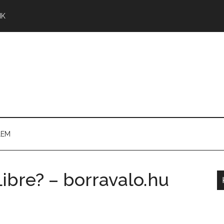
NK
LEM
Libre? – borravalo.hu