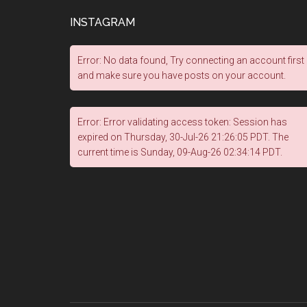
INSTAGRAM
Error: No data found, Try connecting an account first
and make sure you have posts on your account.
Error: Error validating access token: Session has
expired on Thursday, 30-Jul-26 21:26:05 PDT. The
current time is Sunday, 09-Aug-26 02:34:14 PDT.