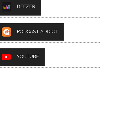
DEEZER
PODCAST ADDICT
YOUTUBE