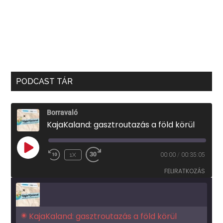
PODCAST TÁR
Borravaló
KajaKaland: gasztroutazás a föld körül
PLAY
1X
00:00
/
00:35:05
EPISODE
FELIRATKOZÁS
KajaKaland: gasztroutazás a föld körül 