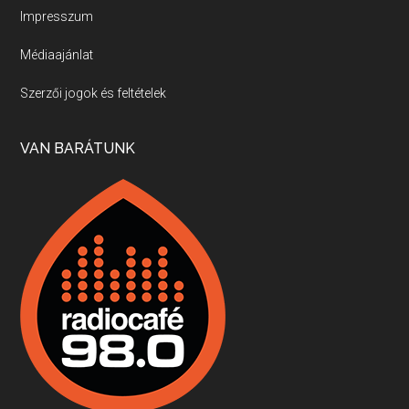
Impresszum
Médiaajánlat
Villány, kékfrankos, Jackfall
Szerzői jogok és feltételek
Apr 17, 2026 • 00:35:38
Szép nemzetközi versenyeredmények, izgalmas, könnyed, de tartalmas kékfrankosok és portugieserek: ezt a vonalat viszi ma a Jackfall. A lehetőségek mellett vannak azonban kihívások, bőven.
VAN BARÁTUNK
Boston, teadélután, bab és homár
Apr 9, 2026 • 00:37:17
Milyen és mennyi teát öntöttek a bostoni kikötő vizébe, több, mint 250 évvel ezelőtt? És hogy lett a homárból drága étel, amikor régen még a szegények eledele volt és annyi volt belőle, hogy a földekre is hordták tápnak?
Fermentáljunk, a testünk meghálálja!
Apr 3, 2026 • 00:36:07
Egyszerűen fogalmaza: vannak a bélrendszerünkben rossz baktériumok, meg vannak jók. A fermentált élelmiszerekkel a jókat hozzuk előnybe, ráadásul finomat is eszünk – mondja B. Király Györgyi.