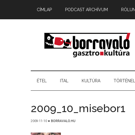
CÍMLAP
PODCAST ARCHÍVUM
RÓLU
ÉTEL
ITAL
KULTÚRA
TÖRTÉNE
2009_10_misebor1
2009-11-10
●
BORRAVALO.HU