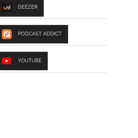
DEEZER
PODCAST ADDICT
YOUTUBE