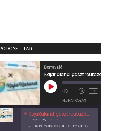
PODCAST TÁR
Borravaló
KajaKaland: gasztroutazás a föld körül
00:00
/
PLAY
1X
00:35:05
EPISODE
FELIRATKOZÁS
KajaKaland: gasztroutazás a föld körül
Jun 22, 2026 • 00:35:05
Az UNICEF Magyarország jótékonysági kezdeményezése izgalmas, egész éves világkörüli ízutazásra hív, igazi családi program és gasztroedukáció, illetve segítség a rászorulóknak is egyben.