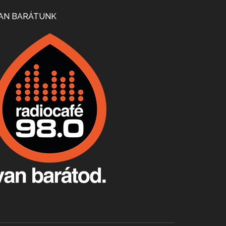
Mi lesz a magyar borágazattal, magyar borral? A kérdés több szempontból is releváns, a gazdasági, környezetei változások sürgős válaszokat igényelnek. Erről beszélgettünk Ercsey Dániellel.
AN BARÁTUNK
A nagy szakácsgeneráció 1. rész - Id. Marchal József és Dobos C. József
Apr 24, 2026 • 00:38:10
Új sorozatunkban a nagy magyarországi szakácsgeneráció tagjairól beszélgetünk: a sorozat első részében a francia születésű, de a magyar konyhára nagy hatást gyakorló Id. Marchal József, és egyik leghíresebb tanítványa, Dobos C. József az alanyaink.
Villány, kékfrankos, Jackfall
Apr 17, 2026 • 00:35:38
Szép nemzetközi versenyeredmények, izgalmas, könnyed, de tartalmas kékfrankosok és portugieserek: ezt a vonalat viszi ma a Jackfall. A lehetőségek mellett vannak azonban kihívások, bőven.
Boston, teadélután, bab és homár
Apr 9, 2026 • 00:37:17
Milyen és mennyi teát öntöttek a bostoni kikötő vizébe, több, mint 250 évvel ezelőtt? És hogy lett a homárból drága étel, amikor régen még a szegények eledele volt és annyi volt belőle, hogy a földekre is hordták tápnak?
Fermentáljunk, a testünk meghálálja!
Apr 3, 2026 • 00:36:07
Egyszerűen fogalmaza: vannak a bélrendszerünkben rossz baktériumok, meg vannak jók. A fermentált élelmiszerekkel a jókat hozzuk előnybe, ráadásul finomat is eszünk – mondja B. Király Györgyi.