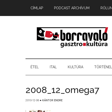
CÍMLAP
PODCAST ARCHÍVUM
RÓLU
ÉTEL
ITAL
KULTÚRA
TÖRTÉNE
2008_12_omega7
2010-12-06
●
KÁNTOR ENDRE