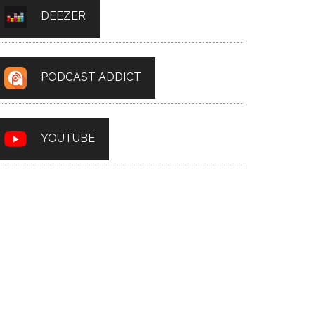
DEEZER
PODCAST ADDICT
YOUTUBE