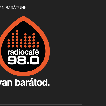
Mi lesz a magyar borágazattal, magyar borral? A kérdés több szempontból is releváns, a gazdasági, környezetei változások sürgős válaszokat igényelnek. Erről beszélgettünk Ercsey Dániellel.
AN BARÁTUNK
A nagy szakácsgeneráció 1. rész - Id. Marchal József és Dobos C. József
Apr 24, 2026 • 00:38:10
Új sorozatunkban a nagy magyarországi szakácsgeneráció tagjairól beszélgetünk: a sorozat első részében a francia születésű, de a magyar konyhára nagy hatást gyakorló Id. Marchal József, és egyik leghíresebb tanítványa, Dobos C. József az alanyaink.
Villány, kékfrankos, Jackfall
Apr 17, 2026 • 00:35:38
Szép nemzetközi versenyeredmények, izgalmas, könnyed, de tartalmas kékfrankosok és portugieserek: ezt a vonalat viszi ma a Jackfall. A lehetőségek mellett vannak azonban kihívások, bőven.
Boston, teadélután, bab és homár
Apr 9, 2026 • 00:37:17
Milyen és mennyi teát öntöttek a bostoni kikötő vizébe, több, mint 250 évvel ezelőtt? És hogy lett a homárból drága étel, amikor régen még a szegények eledele volt és annyi volt belőle, hogy a földekre is hordták tápnak?
Fermentáljunk, a testünk meghálálja!
Apr 3, 2026 • 00:36:07
Egyszerűen fogalmaza: vannak a bélrendszerünkben rossz baktériumok, meg vannak jók. A fermentált élelmiszerekkel a jókat hozzuk előnybe, ráadásul finomat is eszünk – mondja B. Király Györgyi.