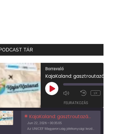
PODCAST TÁR
Borravaló
KajaKaland: gasztroutazás a föld körül
00:00
/
PLAY
1X
00:35:05
EPISODE
FELIRATKOZÁS
KajaKaland: gasztroutazás a föld körül
Jun 22, 2026 • 00:35:05
Az UNICEF Magyarország jótékonysági kezdeményezése izgalmas, egész éves világkörüli ízutazásra hív, igazi családi program és gasztroedukáció, illetve segítség a rászorulóknak is egyben.