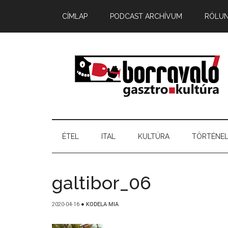
CÍMLAP
PODCAST ARCHÍVUM
RÓLU
ÉTEL
ITAL
KULTÚRA
TÖRTÉNE
galtibor_06
2020-04-16
●
KODELA MIA