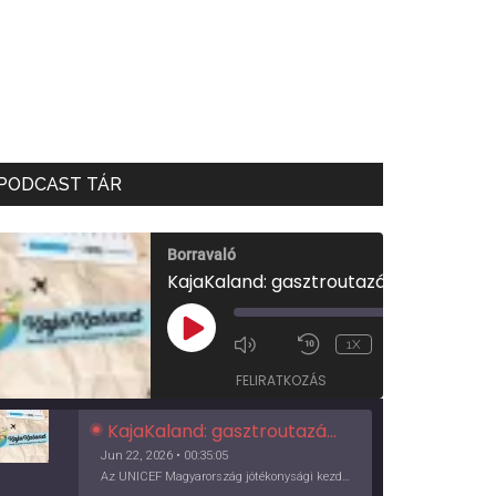
PODCAST TÁR
Borravaló
KajaKaland: gasztroutazás a föld körül
00:00
/
PLAY
1X
00:35:05
EPISODE
FELIRATKOZÁS
KajaKaland: gasztroutazás a föld körül
Jun 22, 2026 • 00:35:05
Az UNICEF Magyarország jótékonysági kezdeményezése izgalmas, egész éves világkörüli ízutazásra hív, igazi családi program és gasztroedukáció, illetve segítség a rászorulóknak is egyben.