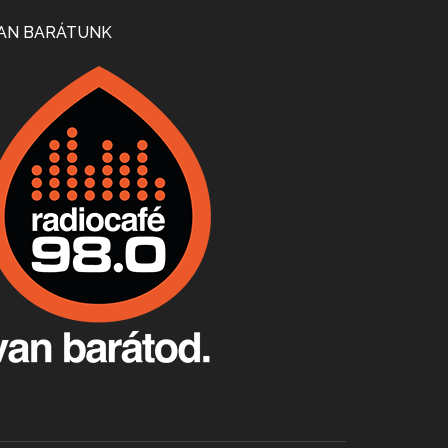
Mi lesz a magyar borágazattal, magyar borral? A kérdés több szempontból is releváns, a gazdasági, környezetei változások sürgős válaszokat igényelnek. Erről beszélgettünk Ercsey Dániellel.
AN BARÁTUNK
A nagy szakácsgeneráció 1. rész - Id. Marchal József és Dobos C. József
Apr 24, 2026 • 00:38:10
Új sorozatunkban a nagy magyarországi szakácsgeneráció tagjairól beszélgetünk: a sorozat első részében a francia születésű, de a magyar konyhára nagy hatást gyakorló Id. Marchal József, és egyik leghíresebb tanítványa, Dobos C. József az alanyaink.
Villány, kékfrankos, Jackfall
Apr 17, 2026 • 00:35:38
Szép nemzetközi versenyeredmények, izgalmas, könnyed, de tartalmas kékfrankosok és portugieserek: ezt a vonalat viszi ma a Jackfall. A lehetőségek mellett vannak azonban kihívások, bőven.
Boston, teadélután, bab és homár
Apr 9, 2026 • 00:37:17
Milyen és mennyi teát öntöttek a bostoni kikötő vizébe, több, mint 250 évvel ezelőtt? És hogy lett a homárból drága étel, amikor régen még a szegények eledele volt és annyi volt belőle, hogy a földekre is hordták tápnak?
Fermentáljunk, a testünk meghálálja!
Apr 3, 2026 • 00:36:07
Egyszerűen fogalmaza: vannak a bélrendszerünkben rossz baktériumok, meg vannak jók. A fermentált élelmiszerekkel a jókat hozzuk előnybe, ráadásul finomat is eszünk – mondja B. Király Györgyi.