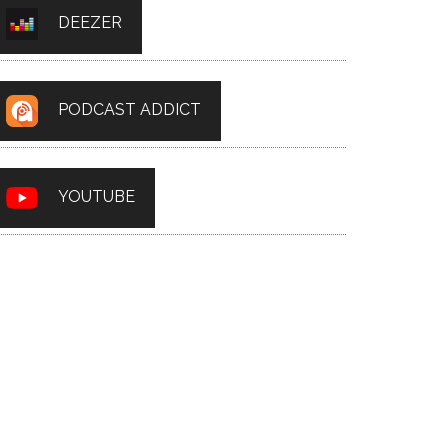
DEEZER
PODCAST ADDICT
YOUTUBE