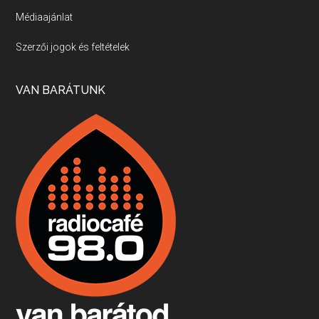
Médiaajánlat
Villány, kékfrankos, Jackfall
Szerzői jogok és feltételek
Apr 17, 2026 • 00:35:38
Szép nemzetközi versenyeredmények, izgalmas, könnyed, de tartalmas kékfrankosok és portugieserek: ezt a vonalat viszi ma a Jackfall. A lehetőségek mellett vannak azonban kihívások, bőven.
VAN BARÁTUNK
Boston, teadélután, bab és homár
Apr 9, 2026 • 00:37:17
Milyen és mennyi teát öntöttek a bostoni kikötő vizébe, több, mint 250 évvel ezelőtt? És hogy lett a homárból drága étel, amikor régen még a szegények eledele volt és annyi volt belőle, hogy a földekre is hordták tápnak?
Fermentáljunk, a testünk meghálálja!
Apr 3, 2026 • 00:36:07
Egyszerűen fogalmaza: vannak a bélrendszerünkben rossz baktériumok, meg vannak jók. A fermentált élelmiszerekkel a jókat hozzuk előnybe, ráadásul finomat is eszünk – mondja B. Király Györgyi.