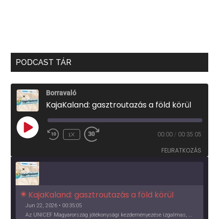
PODCAST TÁR
Borravaló
KajaKaland: gasztroutazás a föld körül
PLAY
1X
00:00
/
00:35:05
EPISODE
FELIRATKOZÁS
KajaKaland: gasztroutazás a föld körül 
Jun 22, 2026 • 00:35:05
Az UNICEF Magyarország jótékonysági kezdeményezése izgalmas, egész éves világkörüli ízutazásra hív, igazi családi program és gasztroedukáció, illetve segítség a rászorulóknak is egyben.